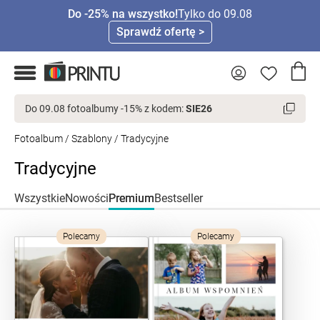
Do -25% na wszystko!
Tylko do 09.08
Sprawdź ofertę >
Do 09.08 fotoalbumy -15% z kodem:
SIE26
Fotoalbum
/
Szablony
/ Tradycyjne
Tradycyjne
Wszystkie
Nowości
Premium
Bestseller
Polecamy
Polecamy