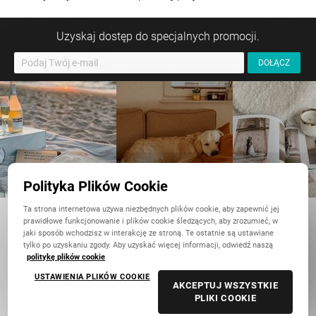
Uzyskaj dostęp do specjalnych promocji.
Polityka Plików Cookie
Ta strona internetowa używa niezbędnych plików cookie, aby zapewnić jej
PRODUKTY
prawidłowe funkcjonowanie i plików cookie śledzących, aby zrozumieć, w
jaki sposób wchodzisz w interakcję ze stroną. Te ostatnie są ustawiane
Cennik
tylko po uzyskaniu zgody. Aby uzyskać więcej informacji, odwiedź naszą
politykę plików cookie
Fotoksiążka
USTAWIENIA PLIKÓW COOKIE
Fotoalbum
AKCEPTUJ WSZYSTKIE
Odbitki
PLIKI COOKIE