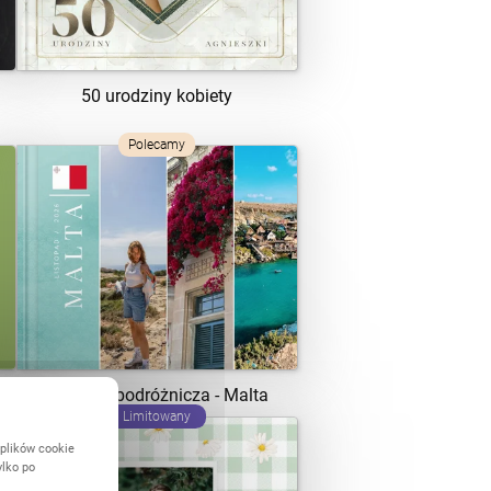
50 urodziny kobiety
Polecamy
ZOBACZ SZABLON
Kolekcja podróżnicza - Malta
Limitowany
 plików cookie
ylko po