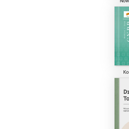
Now
Ko