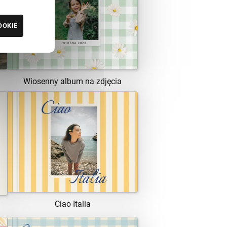
ZOBACZ SZABLON
OOKIE
Wiosenny album na zdjęcia
ZOBACZ SZABLON
Ciao Italia