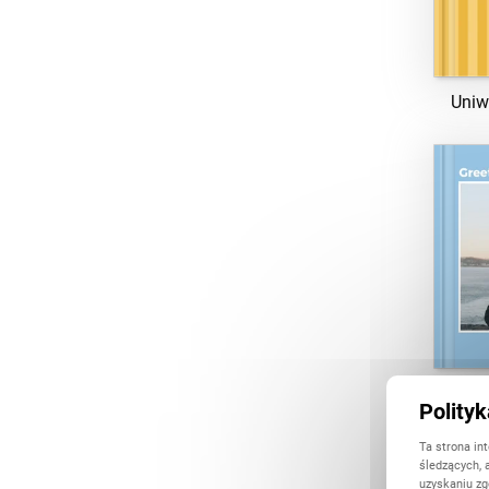
Uniw
Polity
Ta strona in
śledzących, 
uzyskaniu zg