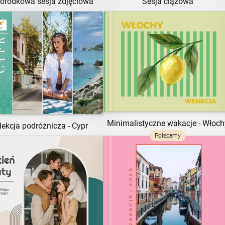
orodkowa sesja zdjęciowa
Sesja ciążowa
ZOBACZ SZABLON
ZOBACZ SZABLON
Minimalistyczne wakacje - Włoch
lekcja podróżnicza - Cypr
Polecamy
ZOBACZ SZABLON
ZOBACZ SZABLON