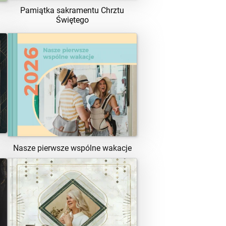
Pamiątka sakramentu Chrztu
Świętego
ZOBACZ SZABLON
Nasze pierwsze wspólne wakacje
ZOBACZ SZABLON