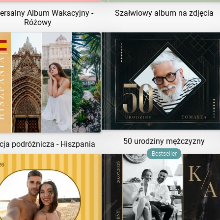
ersalny Album Wakacyjny -
Szałwiowy album na zdjęcia
Różowy
ZOBACZ SZABLON
ZOBACZ SZABLON
50 urodziny mężczyzny
cja podróżnicza - Hiszpania
Bestseller
ZOBACZ SZABLON
ZOBACZ SZABLON