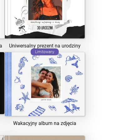
ZOBACZ SZABLON
a
Uniwersalny prezent na urodziny
Limitowany
ZOBACZ SZABLON
Wakacyjny album na zdjęcia