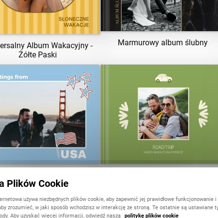
Marmurowy album ślubny
ersalny Album Wakacyjny -
Żółte Paski
ZOBACZ SZABLON
ZOBACZ SZABLON
Wakacje w USA
RoadTrip
ka Plików Cookie
ternetowa używa niezbędnych plików cookie, aby zapewnić jej prawidłowe funkcjonowanie i
aby zrozumieć, w jaki sposób wchodzisz w interakcję ze stroną. Te ostatnie są ustawiane t
ody. Aby uzyskać więcej informacji, odwiedź naszą
politykę plików cookie