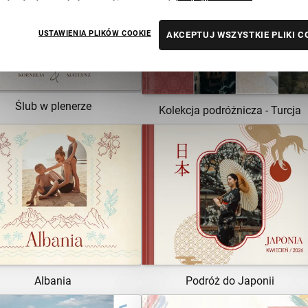
ZOBACZ SZABLON
ZOBACZ SZABLON
USTAWIENIA PLIKÓW COOKIE
AKCEPTUJ WSZYSTKIE PLIKI C
Ślub w plenerze
Kolekcja podróżnicza - Turcja
ZOBACZ SZABLON
ZOBACZ SZABLON
Albania
Podróż do Japonii