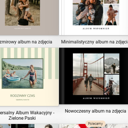
ZOBACZ SZABLON
ZOBACZ SZABLON
zmirowy album na zdjęcia
Minimalistyczny album na zdjęci
ZOBACZ SZABLON
ZOBACZ SZABLON
Nowoczesny album na zdjęcia
ersalny Album Wakacyjny -
Zielone Paski
Polecamy