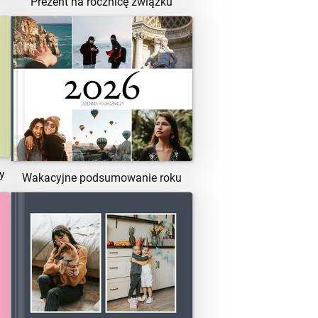
Prezent na rocznicę związku
ZOBACZ SZABLON
y
Wakacyjne podsumowanie roku
ZOBACZ SZABLON