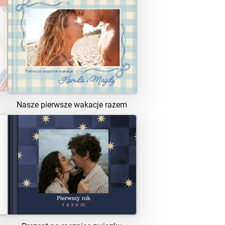
ZOBACZ SZABLON
Nasze pierwsze wakacje razem
ZOBACZ SZABLON