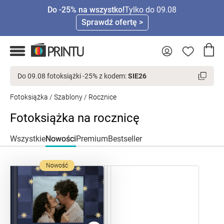
Do -25% na wszystko!
Tylko do 09.08
Sprawdź ofertę >
Do 09.08 fotoksiążki -25% z kodem:
SIE26
Fotoksiążka
/
Szablony
/ Rocznice
Fotoksiążka na rocznicę
Wszystkie
Nowości
Premium
Bestseller
Nowość