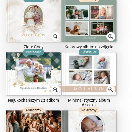
Złote Gody
Kolorowy album na zdjęcia
Bestseller
Bestseller
Najukochańszym Dziadkom
Minimalistyczny album
dziecka
Polecamy
Polecamy