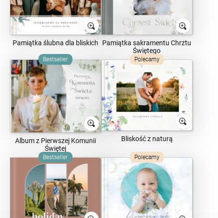
Pamiątka ślubna dla bliskich
Pamiątka sakramentu Chrztu
Świętego
Bestseller
Polecamy
Bliskość z naturą
Album z Pierwszej Komunii
Świętej
Bestseller
Polecamy