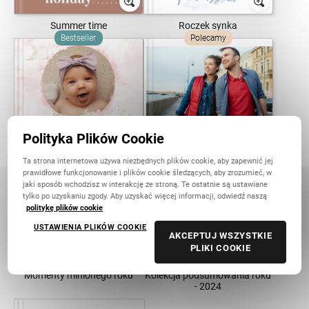
Summer time
Roczek synka
Bestseller
Polecamy
Polityka Plików Cookie
Roczek córeczki
Rok 2025
Ta strona internetowa używa niezbędnych plików cookie, aby zapewnić jej
Bestseller
Polecamy
prawidłowe funkcjonowanie i plików cookie śledzących, aby zrozumieć, w
jaki sposób wchodzisz w interakcję ze stroną. Te ostatnie są ustawiane
tylko po uzyskaniu zgody. Aby uzyskać więcej informacji, odwiedź naszą
politykę plików cookie
USTAWIENIA PLIKÓW COOKIE
AKCEPTUJ WSZYSTKIE
PLIKI COOKIE
Momenty minionego roku
Kolekcja podsumowania roku
- 2024