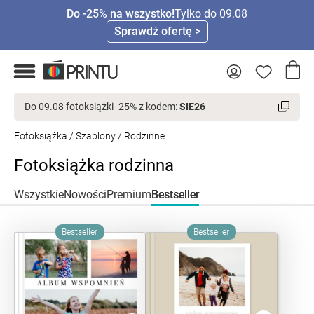
Do -25% na wszystko!
Tylko do 09.08
Sprawdź ofertę >
Do 09.08 fotoksiążki -25% z kodem:
SIE26
Fotoksiążka
/
Szablony
/ Rodzinne
Fotoksiążka rodzinna
Wszystkie
Nowości
Premium
Bestseller
Bestseller
Bestseller