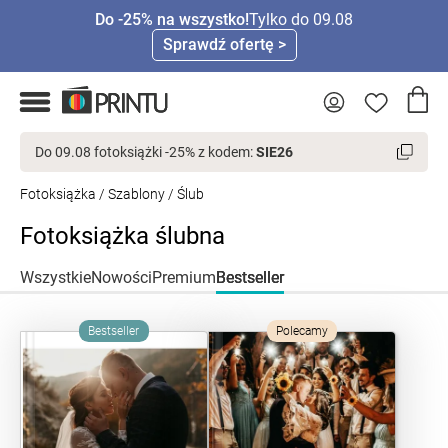
Do -25% na wszystko!
Tylko do 09.08
Sprawdź ofertę >
Do 09.08 fotoksiążki -25% z kodem:
SIE26
Fotoksiążka
/
Szablony
/ Ślub
Fotoksiążka ślubna
Wszystkie
Nowości
Premium
Bestseller
Bestseller
Polecamy