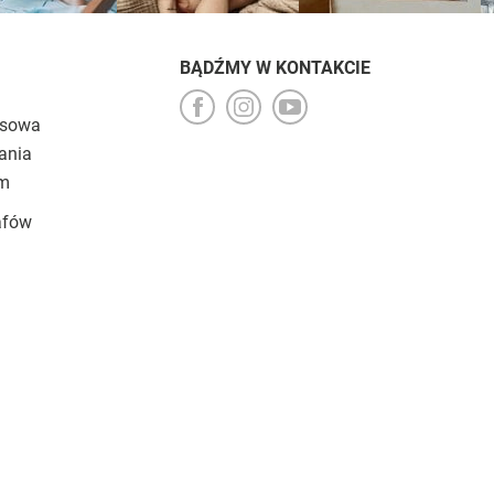
BĄDŹMY W KONTAKCIE
esowa
ania
um
afów