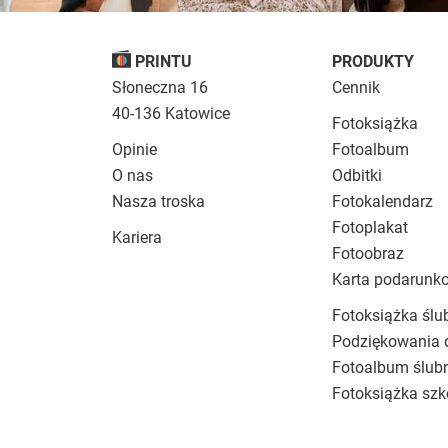
PRINTU
PRODUKTY
Słoneczna 16
Cennik
40-136 Katowice
Fotoksiążka
Opinie
Fotoalbum
O nas
Odbitki
Nasza troska
Fotokalendarz
Fotoplakat
Kariera
Fotoobraz
Karta podarunk
Fotoksiążka ślu
Podziękowania 
Fotoalbum ślub
Fotoksiążka szk