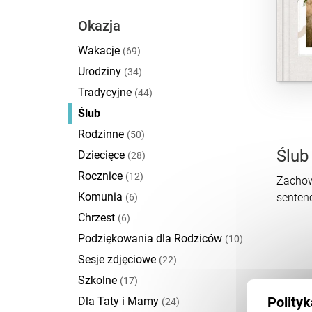
Okazja
Wakacje
(69)
Urodziny
(34)
Tradycyjne
(44)
Ślub
Rodzinne
(50)
Ślub
Dziecięce
(28)
Rocznice
(12)
Zachow
Komunia
sentenc
(6)
Chrzest
(6)
Podziękowania dla Rodziców
(10)
Sesje zdjęciowe
(22)
Szkolne
(17)
Dla Taty i Mamy
Polity
(24)