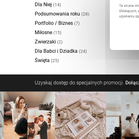
Dla Niej
(14)
Ta strona in
śledzących, 
Podsumowania roku
(28)
uzyskaniu zg
Portfolio / Biznes
(7)
Miłosne
(15)
Zwierzaki
(2)
Dla Babci i Dziadka
(24)
Święta
(25)
Uzyskaj dostęp do specjalnych promocji.
Dołącz