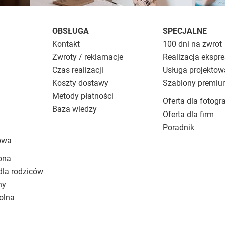
OBSŁUGA
SPECJALNE
Kontakt
100 dni na zwrot
Zwroty / reklamacje
Realizacja ekspr
Czas realizacji
Usługa projektow
Koszty dostawy
Szablony premi
Metody płatności
Oferta dla fotogr
Baza wiedzy
Oferta dla firm
Poradnik
owa
bna
dla rodziców
ny
olna