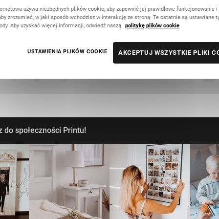
ternetowa używa niezbędnych plików cookie, aby zapewnić jej prawidłowe funkcjonowanie i
aby zrozumieć, w jaki sposób wchodzisz w interakcję ze stroną. Te ostatnie są ustawiane t
ody. Aby uzyskać więcej informacji, odwiedź naszą
politykę plików cookie
USTAWIENIA PLIKÓW COOKIE
AKCEPTUJ WSZYSTKIE PLIKI C
 do społeczności Printu!