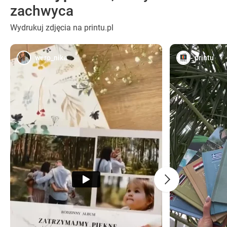
zachwyca
Wydrukuj zdjęcia na printu.pl
wero_nika
printu