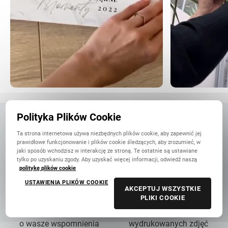
Polityka Plików Cookie
Najlepiej oceniana fotoksiążka
Ta strona internetowa używa niezbędnych plików cookie, aby zapewnić jej
w Polsce
prawidłowe funkcjonowanie i plików cookie śledzących, aby zrozumieć, w
jaki sposób wchodzisz w interakcję ze stroną. Te ostatnie są ustawiane
tylko po uzyskaniu zgody. Aby uzyskać więcej informacji, odwiedź naszą
politykę plików cookie
USTAWIENIA PLIKÓW COOKIE
AKCEPTUJ WSZYSTKIE
PLIKI COOKIE
14 lat troski
90 mln+
o wasze wspomnienia
wydrukowanych zdjęć