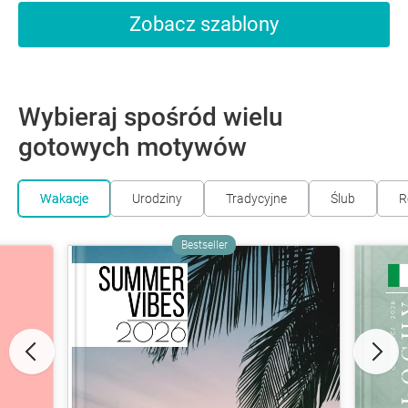
Zobacz szablony
Wybieraj spośród wielu
gotowych motywów
Wakacje
Urodziny
Tradycyjne
Ślub
R
Bestseller