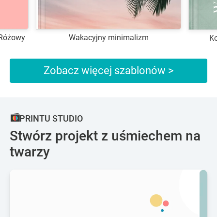
 Różowy
Wakacyjny minimalizm
Ko
Zobacz więcej szablonów >
PRINTU STUDIO
Stwórz projekt z uśmiechem na
twarzy