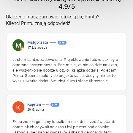
4.9/5
Dlaczego masz zamówić fotoksiążkę Printu?
Klienci Printu znają odpowiedź.
____
Małgorzata
5
17 Listopada
Jestem bardzo zadowolona. Projektowanie fotoksiazki bylo
ogromna przyjemnoscia. Bałam sie, ze nie dojdzie na czas,
ale wszystko sie dobrze ułożyło i książka dotarła. Polecam
Printu. Super szablony do projektowania. Jedyny minus to
wyszukiwarka dodatków- zbyt dużo i słabe filtrowanie.
____
Kajetan
5
29 Grudnia
Ekipa zrobiła genialny fotoalbum na 4 dni przed świętami,
dotarł jak obiecywali na czas i był prezent pod choinkę.
Jakość super, papier wypas, okładka przyjemna, do tego