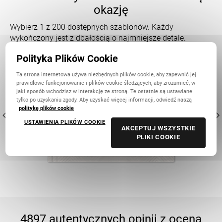
okazję
Wybierz 1 z 200 dostępnych szablonów. Każdy
wykończony jest z dbałością o najmniejsze detale.
Polityka Plików Cookie
Ta strona internetowa używa niezbędnych plików cookie, aby zapewnić jej
prawidłowe funkcjonowanie i plików cookie śledzących, aby zrozumieć, w
jaki sposób wchodzisz w interakcję ze stroną. Te ostatnie są ustawiane
tylko po uzyskaniu zgody. Aby uzyskać więcej informacji, odwiedź naszą
politykę plików cookie
USTAWIENIA PLIKÓW COOKIE
AKCEPTUJ WSZYSTKIE
PLIKI COOKIE
4897 autentycznych opinii z oceną