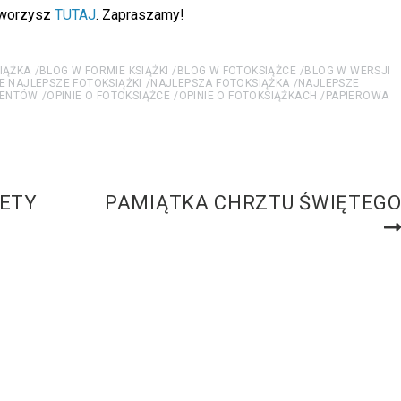
stworzysz
TUTAJ
. Zapraszamy!
IĄŻKA
BLOG W FORMIE KSIĄŻKI
BLOG W FOTOKSIĄŻCE
BLOG W WERSJI
E NAJLEPSZE FOTOKSIĄŻKI
NAJLEPSZA FOTOKSIĄŻKA
NAJLEPSZE
LIENTÓW
OPINIE O FOTOKSIĄŻCE
OPINIE O FOTOKSIĄŻKACH
PAPIEROWA
ETY
PAMIĄTKA CHRZTU ŚWIĘTEG