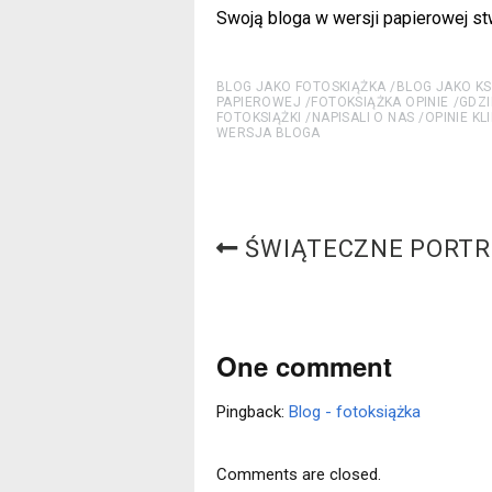
Swoją bloga w wersji papierowej 
BLOG JAKO FOTOSKIĄŻKA
BLOG JAKO KS
PAPIEROWEJ
FOTOKSIĄŻKA OPINIE
GDZI
FOTOKSIĄŻKI
NAPISALI O NAS
OPINIE K
WERSJA BLOGA
ŚWIĄTECZNE PORTR
One comment
Pingback:
Blog - fotoksiążka
Comments are closed.