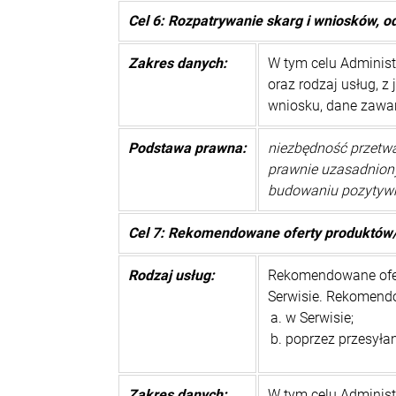
Cel 6: Rozpatrywanie skarg i wniosków, o
Zakres danych:
W tym celu Administ
oraz rodzaj usług, z
wniosku, dane zawar
Podstawa prawna:
niezbędność przetwa
prawnie uzasadniony 
budowaniu pozytywny
Cel 7: Rekomendowane oferty produktów
Rodzaj usług:
Rekomendowane ofert
Serwisie. Rekomend
w Serwisie;
poprzez przesyłan
Zakres danych:
W tym celu Adminis