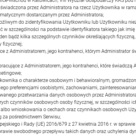
ice-Wschód w Katowicach, VIII Wydział Gospodarczy KRS pod 
i świadczona przez Administratora na rzecz Użytkownika w ram
ormatycznym dostarczanym przez Administratora;
ożliwym do zidentyfikowania Użytkowniku lub Użytkowniku nie
 w szczególności na podstawie identyfikatora takiego jak imię 
b jeden bądź kilka szczególnych czynników określających fizycz
fizycznej;
e z Administratorem, jego kontrahenci, którym Administrator ś
acujące z Administratorem, jego kontrahenci, które świadczą A
ketingowe;
tkownika o charakterze osobowym i behawioralnym, gromadzony
ego preferencjami osobistymi, zachowaniami, zainteresowaniami
anego przetwarzania danych osobowych przez Administratora,
rych czynników osobowych osoby fizycznej, w szczególności ic
albo wnioskowania o cechach oraz czynnikach osobowych Użyt
g za pośrednictwem Serwisu;
jskiego i Rady (UE) 2016/679 z 27 kwietnia 2016 r. w sprawie
rawie swobodnego przepływu takich danych oraz uchylenia dyr