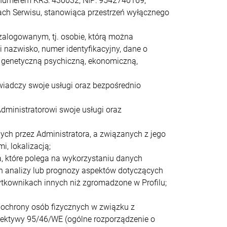
numerem KRS: 430032, NIP: 9542740169;
ach Serwisu, stanowiąca przestrzeń wyłącznego
zalogowanym, tj. osobie, którą można
i nazwisko, numer identyfikacyjny, dane o
ną, genetyczną psychiczną, ekonomiczną,
wiadczy swoje usługi oraz bezpośrednio
dministratorowi swoje usługi oraz
ch przez Administratora, a związanych z jego
, lokalizacją;
 które polega na wykorzystaniu danych
h analizy lub prognozy aspektów dotyczących
kownikach innych niż zgromadzone w Profilu;
 ochrony osób fizycznych w związku z
ektywy 95/46/WE (ogólne rozporządzenie o