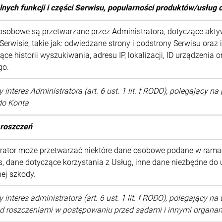
lnych funkcji i części Serwisu, popularności produktów/usług 
osobowe są przetwarzane przez Administratora, dotyczące ak
rwisie, takie jak: odwiedzane strony i podstrony Serwisu oraz 
ce historii wyszukiwania, adresu IP, lokalizacji, ID urządzenia 
go.
interes Administratora (art. 6 ust. 1 lit. f RODO), polegający n
do Konta
 roszczeń
rator może przetwarzać niektóre dane osobowe podane w ramach
s, dane dotyczące korzystania z Usług, inne dane niezbędne do
ej szkody.
interes administratora (art. 6 ust. 1 lit. f RODO), polegający na
zed roszczeniami w postępowaniu przed sądami i innymi organ