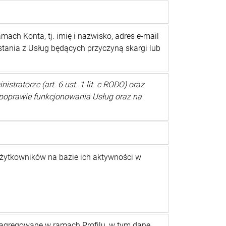
ch Konta, tj. imię i nazwisko, adres e-mail
ystania z Usług będących przyczyną skargi lub
ratorze (art. 6 ust. 1 lit. c RODO) oraz
na poprawie funkcjonowania Usług oraz na
Użytkowników na bazie ich aktywności w
agregowane w ramach Profilu, w tym dane