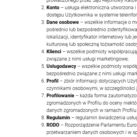
prowadzonego przez Sąd Rejonowy Katow
Konto
– usługa elektroniczna utworzona 
dostępu Użytkownika w systemie teleinf
Dane osobowe
– wszelkie informacje o m
pośrednio lub bezpośrednio zidentyfikować
lokalizacji, identyfikator internetowy lu
kulturową lub społeczną tożsamość osoby 
Klienci
– wszelkie podmioty współpracując
związane z nimi usługi marketingowe;
Usługodawcy
– wszelkie podmioty współpr
bezpośrednio związane z nimi usługi mar
Profil
– zbiór informacji dotyczących Uży
czynnikami osobowymi, w szczególności j
Profilowanie
– każda forma zautomatyzow
zgromadzonych w Profilu do oceny niektó
danych zgromadzonych w ramach Profilu 
Regulamin
– regulamin świadczenia usłu
RODO
– Rozporządzenie Parlamentu Europe
przetwarzaniem danych osobowych i w sp