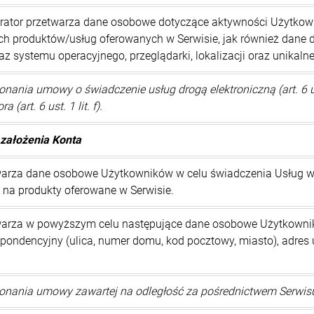
rator przetwarza dane osobowe dotyczące aktywności Użytkown
h produktów/usług oferowanych w Serwisie, jak również dane 
 systemu operacyjnego, przeglądarki, lokalizacji oraz unikalne
nania umowy o świadczenie usług drogą elektroniczną (art. 6 u
 (art. 6 ust. 1 lit. f).
 założenia Konta
warza dane osobowe Użytkowników w celu świadczenia Usług wy
na produkty oferowane w Serwisie.
warza w powyższym celu następujące dane osobowe Użytkownikó
spondencyjny (ulica, numer domu, kod pocztowy, miasto), adres uż
nania umowy zawartej na odległość za pośrednictwem Serwisu (ar