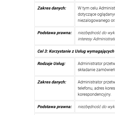
Zakres danych:
W tym celu Administ
dotyczące oglądanyc
niezalogowanego oraz
Podstawa prawna:
niezbędność do wyko
interesy Administratora
Cel 3: Korzystanie z Usług wymagających
Rodzaje Usług:
Administrator przet
składanie zamówień 
Zakres danych:
Administrator przet
telefonu, adres kore
korespondencyjny.
Podstawa prawna:
niezbędność do wyko