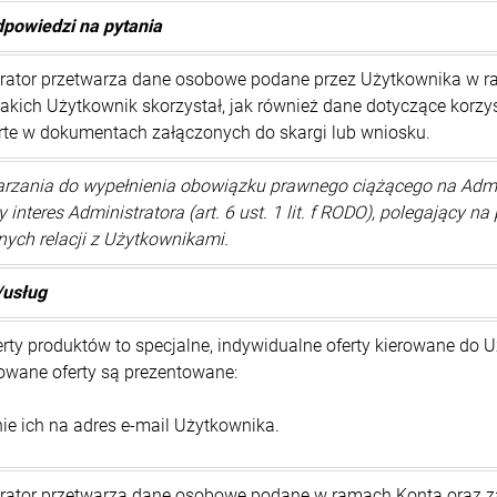
dpowiedzi na pytania
rator przetwarza dane osobowe podane przez Użytkownika w rama
 jakich Użytkownik skorzystał, jak również dane dotyczące korz
te w dokumentach załączonych do skargi lub wniosku.
rzania do wypełnienia obowiązku prawnego ciążącego na Administ
interes Administratora (art. 6 ust. 1 lit. f RODO), polegający 
ch relacji z Użytkownikami.
/usług
y produktów to specjalne, indywidualne oferty kierowane do 
owane oferty są prezentowane:
ie ich na adres e-mail Użytkownika.
trator przetwarza dane osobowe podane w ramach Konta oraz z