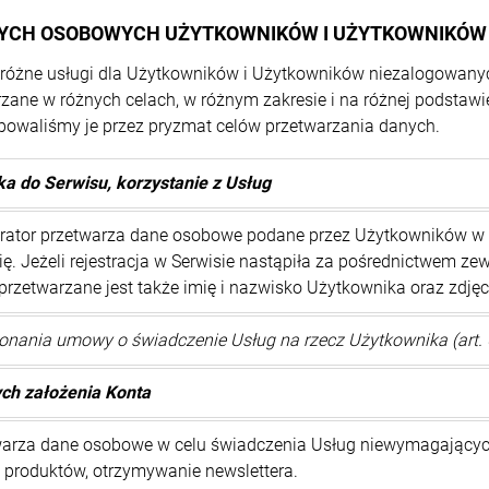
ANYCH OSOBOWYCH UŻYTKOWNIKÓW I UŻYTKOWNIKÓ
y różne usługi dla Użytkowników i Użytkowników niezalogowan
ne w różnych celach, w różnym zakresie i na różnej podstawi
upowaliśmy je przez pryzmat celów przetwarzania danych.
ka do Serwisu, korzystanie z Usług
rator przetwarza dane osobowe podane przez Użytkowników w fo
ię. Jeżeli rejestracja w Serwisie nastąpiła za pośrednictwem zew
rzetwarzane jest także imię i nazwisko Użytkownika oraz zdjęci
nania umowy o świadczenie Usług na rzecz Użytkownika (art. 6 u
ych założenia Konta
warza dane osobowe w celu świadczenia Usług niewymagających 
e produktów, otrzymywanie newslettera.