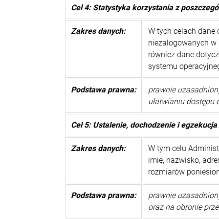
Cel 4: Statystyka korzystania z poszczegó
Zakres danych:
W tych celach dane 
niezalogowanych w Se
również dane dotyczą
systemu operacyjne
Podstawa prawna:
prawnie uzasadniony 
ułatwianiu dostępu 
Cel 5: Ustalenie, dochodzenie i egzekucja
Zakres danych:
W tym celu Administ
imię, nazwisko, adre
rozmiarów poniesion
Podstawa prawna:
prawnie uzasadniony 
oraz na obronie pr