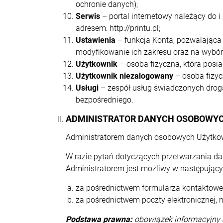
ochronie danych);
Serwis
– portal internetowy należący do i
adresem: http://printu.pl;
Ustawienia
– funkcja Konta, pozwalająca
modyfikowanie ich zakresu oraz na wybór 
Użytkownik
– osoba fizyczna, która posia
Użytkownik niezalogowany
– osoba fizyc
Usługi
– zespół usług świadczonych drogą
bezpośredniego.
ADMINISTRATOR DANYCH OSOBOWY
Administratorem danych osobowych Użytkow
W razie pytań dotyczących przetwarzania d
Administratorem jest możliwy w następujący
za pośrednictwem formularza kontaktowego
za pośrednictwem poczty elektronicznej, 
Podstawa prawna:
obowiązek informacyjny ar