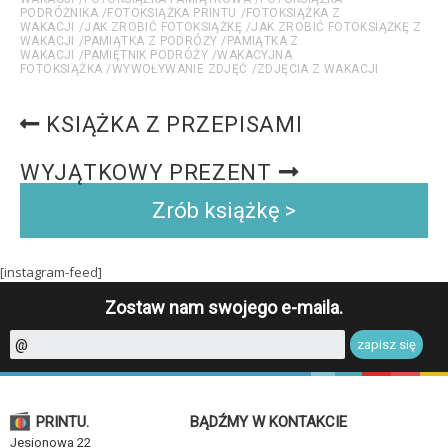
PODRÓŻNIKA
FOTOKSIĄŻKA PRINTU
FOTOKSIĄŻKA Z
WAKACJI
JAK ZROBIĆ FOTOKSIĄŻKĘ
JAK ZROBIĆ FOTOKSIĄŻKĘ Z
WAKACJI
PAMIĄTKA Z PODRÓŻY
PAMIĄTKA Z
WAKACJI
PAMIĘTNIK PODRÓŻY
WAKACYJNA
FOTOKSIĄŻKA
WYWOŁYWANIE ZDJĘĆ
ZDJĘCIA Z WAKACJI
KSIĄŻKA Z PRZEPISAMI
WYJĄTKOWY PREZENT
Zrób książkę >
[instagram-feed]
Zostaw nam swojego e-maila.
PRINTU.
BĄDŹMY W KONTAKCIE
Jesionowa 22