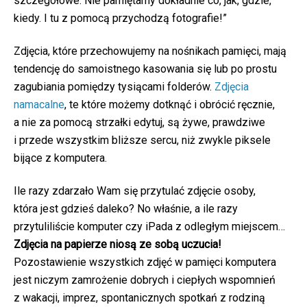
szczegółowe. Nie pamiętamy dokładnie co, jak, gdzie,
kiedy. I tu z pomocą przychodzą fotografie!”
Zdjęcia, które przechowujemy na nośnikach pamięci, mają
tendencję do samoistnego kasowania się lub po prostu
zagubiania pomiędzy tysiącami folderów.
Zdjęcia
namacalne
, te które możemy dotknąć i obrócić ręcznie,
a nie za pomocą strzałki edytuj, są żywe, prawdziwe
i przede wszystkim bliższe sercu, niż zwykle piksele
bijące z komputera.
Ile razy zdarzało Wam się przytulać zdjęcie osoby,
która jest gdzieś daleko? No właśnie, a ile razy
przytuliliście komputer czy iPada z odległym miejscem…
Zdjęcia na papierze niosą ze sobą uczucia!
Pozostawienie wszystkich zdjęć w pamięci komputera
jest niczym zamrożenie dobrych i ciepłych wspomnień
z wakacji, imprez, spontanicznych spotkań z rodziną