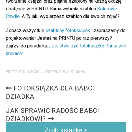
tworzenie książki oraz piękne szablony na każdą okazję
dostępne w PRINTU. Sama wybrała szablon
Kolorowe
Chwile
. A Ty jaki wybierzesz szablon dla swoich zdjęć?
Zobacz wszystkie
szablony fotoksiążek
i zapraszamy do
projektowania! Jesteś na PRINTU po raz pierwszy?
Zajrzyj do poradnika:
„Jak stworzyć fotoksiążkę Printu w 5
krokach”
.
PREZENT DLA BABCI
PREZENT DLA DZIADKA
FOTOKSIĄŻKA DLA BABCI I
DZIADKA
JAK SPRAWIĆ RADOŚĆ BABCI I
DZIADKOWI?
Zrób książkę >