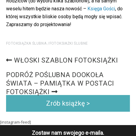
Rodziców (do wyboru kilka szablonów), a na samym
weselu hitem będzie nasza nowość –
Księga Gości
, do
której wszystkie bliskie osoby będą mogły się wpisać.
Zapraszamy do projektowania!
FOTOKSIĄŻKA ŚLUBNA
FOTOKSIAŻKI ŚLUBNE
WŁOSKI SZABLON FOTOKSIĄŻKI
PODRÓŻ POŚLUBNA DOOKOŁA
ŚWIATA – PAMIĄTKA W POSTACI
FOTOKSIĄŻKI
Zrób książkę >
[instagram-feed]
Zostaw nam swojego e-maila.