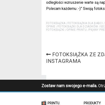
odległości wzruszenie warte są nap
Polecam każdemu :-)” Swoją fotoks
FOTOKSIĄŻKA
FOTOKSIĄŻKA DLA BABCI
OPINIE
FOTOKSIĄŻKI DLA DZIADKÓW
GD
FOTOKSIĄŻKI
OPINIE PRINTU
PIĘKNY PRE
FOTOKSIĄŻKA ZE ZD
INSTAGRAMA
Zostaw nam swojego e-maila.
Otr
PRINTU.
PRODUKTY