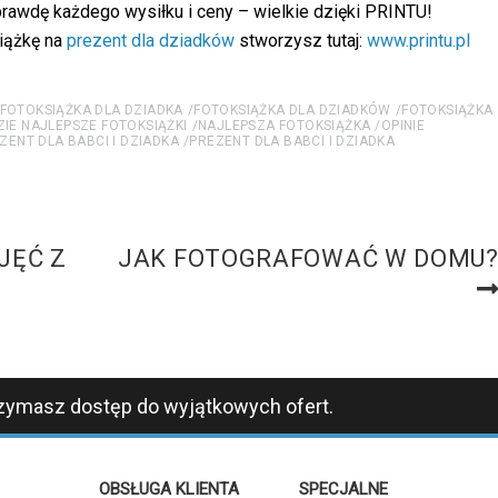
rawdę każdego wysiłku i ceny – wielkie dzięki PRINTU!
iążkę na
prezent dla dziadków
stworzysz tutaj:
www.printu.pl
FOTOKSIĄŻKA DLA DZIADKA
FOTOKSIĄŻKA DLA DZIADKÓW
FOTOKSIĄŻKA
ZIE NAJLEPSZE FOTOKSIĄŻKI
NAJLEPSZA FOTOKSIĄŻKA
OPINIE
ZENT DLA BABCI I DZIADKA
PREZENT DLA BABCI I DZIADKA
JĘĆ Z
JAK FOTOGRAFOWAĆ W DOMU
zymasz dostęp do wyjątkowych ofert.
OBSŁUGA KLIENTA
SPECJALNE