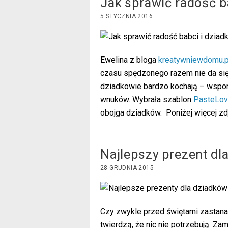
Jak sprawić radość b
5 STYCZNIA 2016
Ewelina z bloga
kreatywniewdomu.p
czasu spędzonego razem nie da się
dziadkowie bardzo kochają – wspom
wnuków. Wybrała szablon
PasteLo
obojga dziadków. Poniżej więcej zdj
Najlepszy prezent dl
28 GRUDNIA 2015
Czy zwykle przed świętami zastana
twierdzą, że nic nie potrzebują. Z