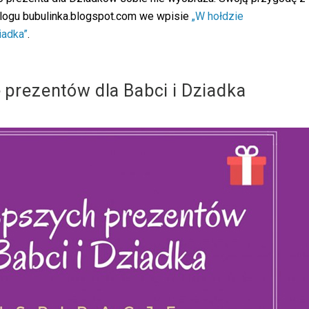
logu bubulinka.blogspot.com we wpisie
„W hołdzie
iadka”
.
 prezentów dla Babci i Dziadka