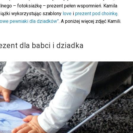
alnego – fotoksiażkę – prezent pełen wspomnień. Kamila
siążki wykorzystując szablony
love
i
prezent pod choinkę
.
owe pewniaki dla dziadków”
. A poniżej więcej zdjęć Kamili.
zent dla babci i dziadka