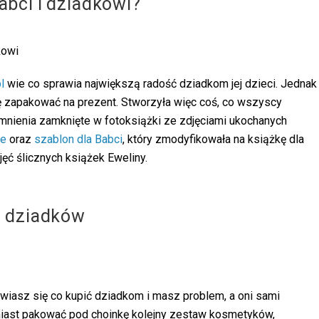
abci i dziadkowi?
l
wie co sprawia największą radość dziadkom jej dzieci. Jednak
 zapakować na prezent. Stworzyła więc coś, co wszyscy
nienia zamknięte w fotoksiążki ze zdjęciami ukochanych
ve
oraz
szablon dla Babci
, który zmodyfikowała na książkę dla
ęć ślicznych książek Eweliny.
a dziadków
wiasz się co kupić dziadkom i masz problem, a oni sami
amiast pakować pod choinkę kolejny zestaw kosmetyków,