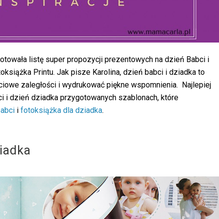
towała listę super propozycji prezentowych na dzień Babci i
oksiążka Printu. Jak pisze Karolina, dzień babci i dziadka to
ęciowe zaległości i wydrukować piękne wspomnienia. Najlepiej
ci i dzień dziadka przygotowanych szablonach, które
babci
i
fotoksiążka dla dziadka
.
ziadka