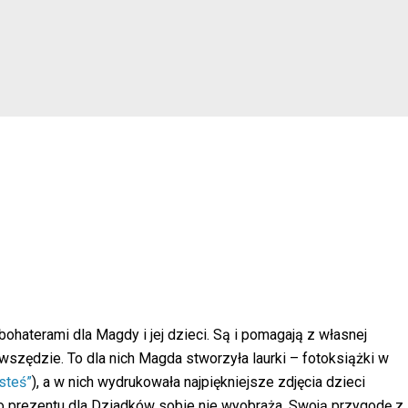
haterami dla Magdy i jej dzieci. Są i pomagają z własnej
, wszędzie. To dla nich Magda stworzyła laurki – fotoksiążki w
steś”
), a w nich wydrukowała najpiękniejsze zdjęcia dzieci
o prezentu dla Dziadków sobie nie wyobraża. Swoją przygodę z