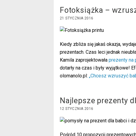
Fotoksiążka – wzrus
21 STYCZNIA 2016
Kiedy zbliża się jakaś okazja, wyd
prezentach. Czas leci jednak nieub
Kamila zaprojektowała
prezenty na p
dotarły na czas i były wyjątkowe! Ef
olomanolo.pl:
„Chcesz wzruszyć babc
Najlepsze prezenty dl
12 STYCZNIA 2016
Pośród 10 propozycji prezentowych