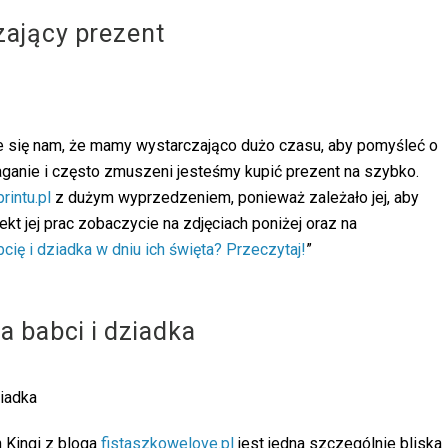
zający prezent
aje się nam, że mamy wystarczająco dużo czasu, aby pomyśleć o
łaganie i często zmuszeni jesteśmy kupić prezent na szybko.
rintu.pl
z dużym wyprzedzeniem, ponieważ zależało jej, aby
ekt jej prac zobaczycie na zdjęciach poniżej oraz na
ię i dziadka w dniu ich święta? Przeczytaj!
”
a babci i dziadka
 Kingi z bloga
fistaszkowelove.pl
jest jedna szczególnie bliska