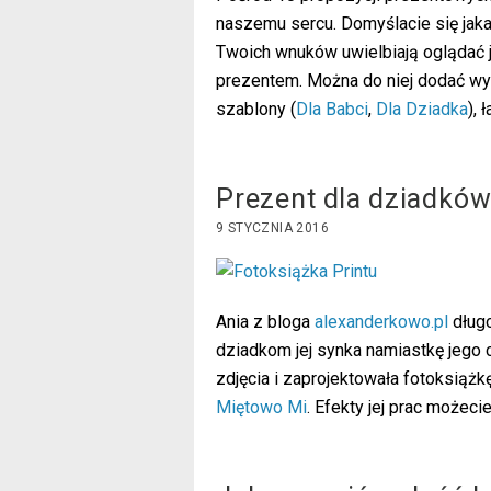
naszemu sercu. Domyślacie się jak
Twoich wnuków uwielbiają oglądać je
prezentem. Można do niej dodać wyp
szablony (
Dla Babci
,
Dla Dziadka
),
Prezent dla dziadków
9 STYCZNIA 2016
Ania z bloga
alexanderkowo.pl
długo
dziadkom jej synka namiastkę jego 
zdjęcia i zaprojektowała fotoksiążk
Miętowo Mi
. Efekty jej prac możeci