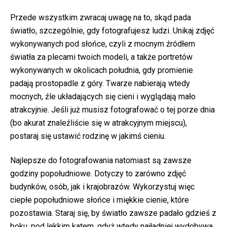
Przede wszystkim zwracaj uwagę na to, skąd pada
światło, szczególnie, gdy fotografujesz ludzi. Unikaj zdjęć
wykonywanych pod słońce, czyli z mocnym źródłem
światła za plecami twoich modeli, a także portretów
wykonywanych w okolicach południa, gdy promienie
padają prostopadle z góry. Twarze nabierają wtedy
mocnych, źle układających się cieni i wyglądają mało
atrakcyjnie. Jeśli już musisz fotografować o tej porze dnia
(bo akurat znaleźliście się w atrakcyjnym miejscu),
postaraj się ustawić rodzinę w jakimś cieniu.
Najlepsze do fotografowania natomiast są zawsze
godziny popołudniowe. Dotyczy to zarówno zdjęć
budynków, osób, jak i krajobrazów. Wykorzystuj więc
ciepłe popołudniowe słońce i miękkie cienie, które
pozostawia. Staraj się, by światło zawsze padało gdzieś z
boku, pod lekkim katem, gdyż wtedy najładniej wydobywa