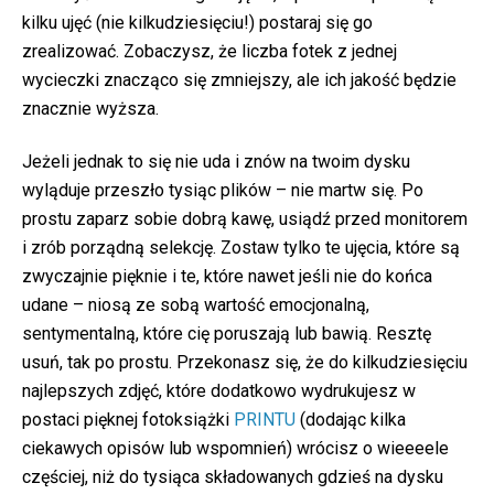
kilku ujęć (nie kilkudziesięciu!) postaraj się go
zrealizować. Zobaczysz, że liczba fotek z jednej
wycieczki znacząco się zmniejszy, ale ich jakość będzie
znacznie wyższa.
Jeżeli jednak to się nie uda i znów na twoim dysku
wyląduje przeszło tysiąc plików – nie martw się. Po
prostu zaparz sobie dobrą kawę, usiądź przed monitorem
i zrób porządną selekcję. Zostaw tylko te ujęcia, które są
zwyczajnie pięknie i te, które nawet jeśli nie do końca
udane – niosą ze sobą wartość emocjonalną,
sentymentalną, które cię poruszają lub bawią. Resztę
usuń, tak po prostu. Przekonasz się, że do kilkudziesięciu
najlepszych zdjęć, które dodatkowo wydrukujesz w
postaci pięknej fotoksiążki
PRINTU
(dodając kilka
ciekawych opisów lub wspomnień) wrócisz o wieeeele
częściej, niż do tysiąca składowanych gdzieś na dysku