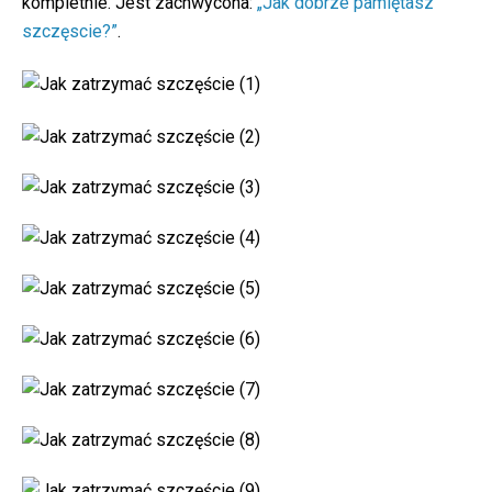
kompletnie. Jest zachwycona:
„Jak dobrze pamiętasz
szczęscie?”
.