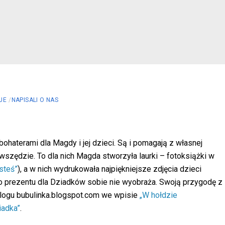
JE
NAPISALI O NAS
haterami dla Magdy i jej dzieci. Są i pomagają z własnej
, wszędzie. To dla nich Magda stworzyła laurki – fotoksiążki w
steś”
), a w nich wydrukowała najpiękniejsze zdjęcia dzieci
o prezentu dla Dziadków sobie nie wyobraża. Swoją przygodę z
logu bubulinka.blogspot.com we wpisie
„W hołdzie
iadka”
.