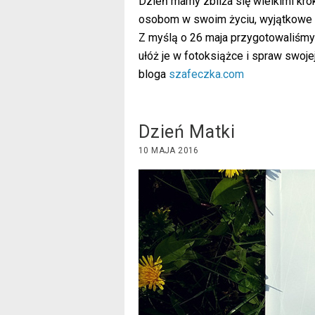
Dzień mamy zbliża się wielkimi kr
osobom w swoim życiu, wyjątkowe pr
Z myślą o 26 maja przygotowaliśm
ułóż je w fotoksiążce i spraw swoj
bloga
szafeczka.com
Dzień Matki
10 MAJA 2016