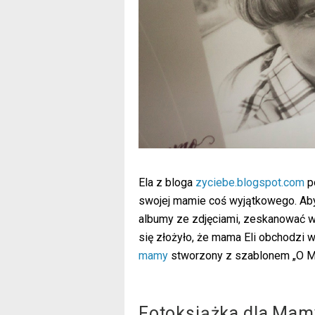
Ela z bloga
zyciebe.blogspot.com
p
swojej mamie coś wyjątkowego. Aby
albumy ze zdjęciami, zeskanować wy
się złożyło, że mama Eli obchodzi 
mamy
stworzony z szablonem „O M
Fotoksiążka dla Mam