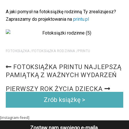
A jaki pomysł na fotoksiążkę rodzinną Ty zrealizujesz?
Zapraszamy do projektowania na
printu.pl
FOTOKSIĄŻKA
FOTOKSIĄŻKA RODZINNA
PRINTU
FOTOKSIĄŻKA PRINTU NAJLEPSZĄ
PAMIĄTKĄ Z WAŻNYCH WYDARZEŃ
PIERWSZY ROK ŻYCIA DZIECKA
Zrób książkę >
[instagram-feed]
Zostaw nam swojego e-maila.