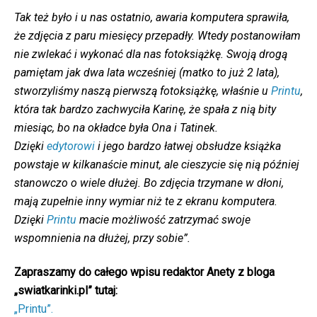
Tak też było i u nas ostatnio, awaria komputera sprawiła,
że zdjęcia z paru miesięcy przepadły. Wtedy postanowiłam
nie zwlekać i wykonać dla nas fotoksiążkę. Swoją drogą
pamiętam jak dwa lata wcześniej (matko to już 2 lata),
stworzyliśmy naszą pierwszą fotoksiążkę, właśnie u
Printu
,
która tak bardzo zachwyciła Karinę, że spała z nią bity
miesiąc, bo na okładce była Ona i Tatinek.
Dzięki
edytorowi
i jego bardzo łatwej obsłudze książka
powstaje w kilkanaście minut, ale cieszycie się nią później
stanowczo o wiele dłużej. Bo zdjęcia trzymane w dłoni,
mają zupełnie inny wymiar niż te z ekranu komputera.
Dzięki
Printu
macie możliwość zatrzymać swoje
wspomnienia na dłużej, przy sobie”.
Zapraszamy do całego wpisu redaktor Anety z bloga
„swiatkarinki.pl” tutaj:
„Printu”.