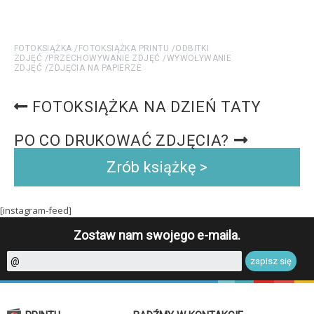
FOTOKSIĄŻKA
FOTOKSIĄŻKA PRINTU
ODBITKI
ZDJĘĆ
PRZECHOWYWANIE ZDJĘĆ
WYWOŁYWANIE
ZDJĘĆ
ZDJĘCIA NA PAPIERZE
FOTOKSIĄŻKA NA DZIEŃ TATY
PO CO DRUKOWAĆ ZDJĘCIA?
Zrób książkę >
[instagram-feed]
Zostaw nam swojego e-maila.