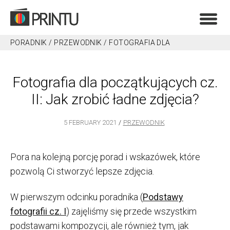
PORADNIK
/
PRZEWODNIK
/
FOTOGRAFIA DLA
POCZĄTKUJĄCYCH CZ. II: JAK ZROBIĆ ŁADNE ZDJĘCIA?
Fotografia dla początkujących cz.
II: Jak zrobić ładne zdjęcia?
5 FEBRUARY 2021
PRZEWODNIK
Pora na kolejną porcję porad i wskazówek, które
pozwolą Ci stworzyć lepsze zdjęcia.
W pierwszym odcinku poradnika (
Podstawy
fotografii cz. I
) zajęliśmy się przede wszystkim
podstawami kompozycji, ale również tym, jak