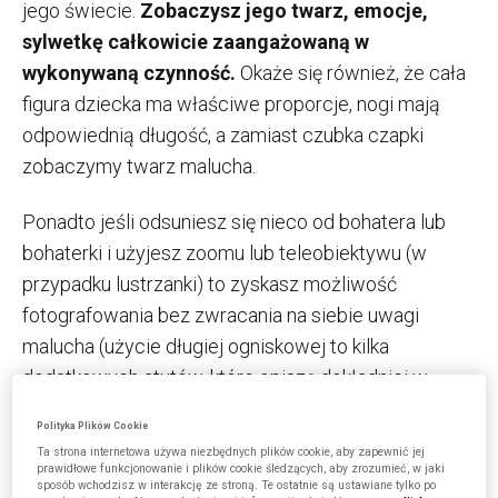
jego świecie.
Zobaczysz jego twarz, emocje,
sylwetkę całkowicie zaangażowaną w
wykonywaną czynność.
Okaże się również, że cała
figura dziecka ma właściwe proporcje, nogi mają
odpowiednią długość, a zamiast czubka czapki
zobaczymy twarz malucha.
Ponadto jeśli odsuniesz się nieco od bohatera lub
bohaterki i użyjesz zoomu lub teleobiektywu (w
przypadku lustrzanki) to zyskasz możliwość
fotografowania bez zwracania na siebie uwagi
malucha (użycie długiej ogniskowej to kilka
dodatkowych atutów, które opiszę dokładniej w
kolejnym artykule).
Polityka Plików Cookie
Ta strona internetowa używa niezbędnych plików cookie, aby zapewnić jej
Nie musisz już zmuszać go do „uśmiechu” na
prawidłowe funkcjonowanie i plików cookie śledzących, aby zrozumieć, w jaki
sposób wchodzisz w interakcję ze stroną. Te ostatnie są ustawiane tylko po
każdym zdjęciu i do zadzierania głowy – zyskujesz