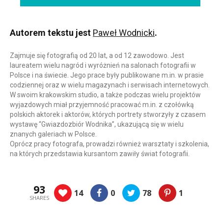
Autorem tekstu jest
Paweł Wodnicki
.
Zajmuje się fotografią od 20 lat, a od 12 zawodowo. Jest
laureatem wielu nagród i wyróżnień na salonach fotografii w
Polsce i na świecie. Jego prace były publikowane m.in. w prasie
codziennej oraz w wielu magazynach i serwisach internetowych.
W swoim krakowskim studio, a także podczas wielu projektów
wyjazdowych miał przyjemność pracować m.in. z czołówką
polskich aktorek i aktorów, których portrety stworzyły z czasem
wystawę “Gwiazdozbiór Wodnika”, ukazującą się w wielu
znanych galeriach w Polsce.
Oprócz pracy fotografa, prowadzi również warsztaty i szkolenia,
na których przedstawia kursantom zawiły świat fotografii.
93
14
0
78
1
SHARES