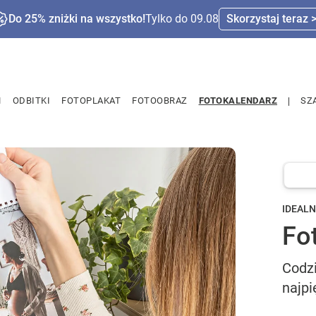
Do 25% zniżki na wszystko!
Tylko do 09.08
Skorzystaj teraz 
M
ODBITKI
FOTOPLAKAT
FOTOOBRAZ
FOTOKALENDARZ
SZ
IDEALN
Fo
Codz
najp