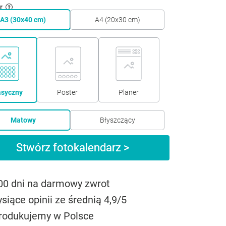
r
A3 (30x40 cm)
A4 (20x30 cm)
asyczny
Poster
Planer
Matowy
Błyszczący
Stwórz fotokalendarz >
00 dni na darmowy zwrot
ysiące opinii ze średnią 4,9/5
rodukujemy w Polsce