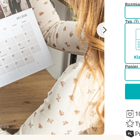
Rozmia
Typ
Kl
Papier
1
T
P