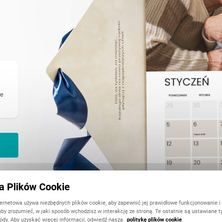
ie
ka Plików Cookie
ternetowa używa niezbędnych plików cookie, aby zapewnić jej prawidłowe funkcjonowanie i
aby zrozumieć, w jaki sposób wchodzisz w interakcję ze stroną. Te ostatnie są ustawiane t
ody. Aby uzyskać więcej informacji, odwiedź naszą
politykę plików cookie