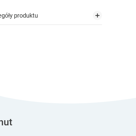
egóły produktu
nut