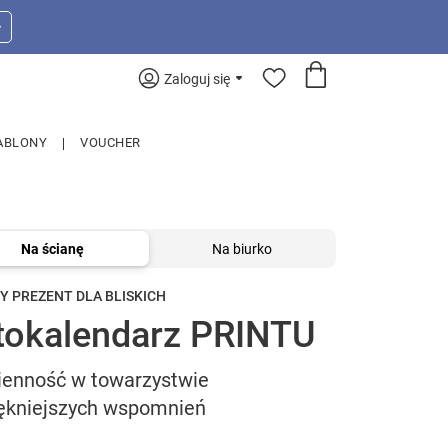
>
Zaloguj się
ABLONY
VOUCHER
Na ścianę
Na biurko
Y PREZENT DLA BLISKICH
tokalendarz PRINTU
ienność w towarzystwie
iękniejszych wspomnień