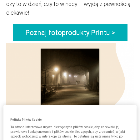
czy to w dzień, czy to w nocy – wyjdą z pewnością
ciekawie!
Poznaj fotoprodukty Printu >
Przykład zdjęcia podczas mgły / Fot. Paweł Wodnicki
Polityka Plików Cookie
Ta strona internetowa używa niezbędnych plików cookie, aby zapewnić jej
Zdjęcia w deszczu – wykorzystaj największy
prawidłowe funkcjonowanie i plików cookie śledzących, aby zrozumieć, w jaki
sposób wchodzisz w interakcję ze stroną. Te ostatnie są ustawiane tylko po