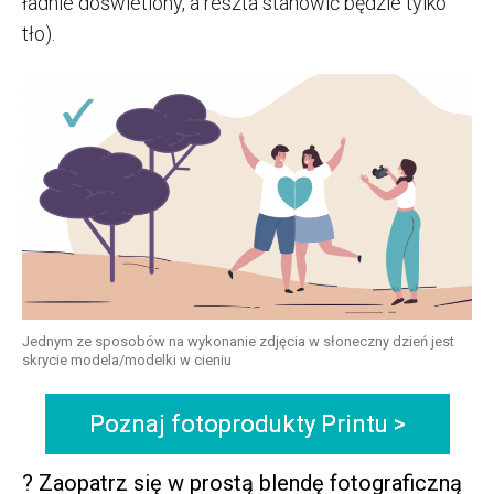
ładnie doświetlony, a reszta stanowić będzie tylko
tło).
Jednym ze sposobów na wykonanie zdjęcia w słoneczny dzień jest
skrycie modela/modelki w cieniu
Poznaj fotoprodukty Printu >
? Zaopatrz się w prostą blendę fotograficzną