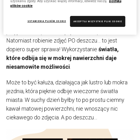
potencjał deszczowej pogody!
uzyskaniu zgody. Aby uzyskać więcej informacji, odwiedź naszą
politykę
plików cookie
Robienie zdjęć w deszczu (zwłaszcza mocnym – bo
USTAWIENIA PLIKÓW COOKIE
niewielki deszczyk bywa całkiem fajny) jest średnią
AKCEPTUJ WSZYSTKIE PLIKI COOKIE
przyjemnością i lekkim ryzykiem dla sprzętu.
Natomiast robienie zdjęć PO deszczu… to jest
dopiero super sprawa! Wykorzystanie
światła,
które odbija się w mokrej nawierzchni daje
niesamowite możliwości
.
Może to być kałuża, działająca jak lustro lub mokra
jezdnia, która pięknie odbije wieczorne światła
miasta. W suchy dzień byłby to po prostu ciemny
kawał matowej powierzchni, nie wnoszący nic
ciekawego do zdjęcia. A po deszczu…