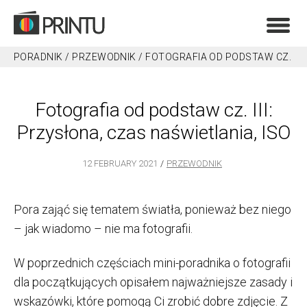
PORADNIK
/
PRZEWODNIK
/
FOTOGRAFIA OD PODSTAW CZ.
III: PRZYSŁONA, CZAS NAŚWIETLANIA, ISO
Fotografia od podstaw cz. III:
Przysłona, czas naświetlania, ISO
12 FEBRUARY 2021
PRZEWODNIK
Pora zająć się tematem światła, ponieważ bez niego
– jak wiadomo – nie ma fotografii.
W poprzednich częściach mini-poradnika o fotografii
dla początkujących opisałem najważniejsze zasady i
wskazówki, które pomogą Ci zrobić dobre zdjęcie. Z