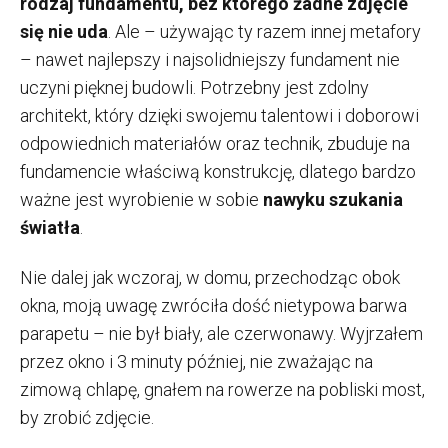
rodzaj fundamentu, bez którego żadne zdjęcie
się nie uda
. Ale – używając ty razem innej metafory
– nawet najlepszy i najsolidniejszy fundament nie
uczyni pięknej budowli. Potrzebny jest zdolny
architekt, który dzięki swojemu talentowi i doborowi
odpowiednich materiałów oraz technik, zbuduje na
fundamencie właściwą konstrukcję, dlatego bardzo
ważne jest wyrobienie w sobie
nawyku szukania
światła
.
Nie dalej jak wczoraj, w domu, przechodząc obok
okna, moją uwagę zwróciła dość nietypowa barwa
parapetu – nie był biały, ale czerwonawy. Wyjrzałem
przez okno i 3 minuty później, nie zważając na
zimową chlapę, gnałem na rowerze na pobliski most,
by zrobić zdjęcie.