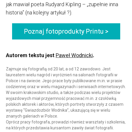
jak mawiał poeta Rudyard Kipling – „zupełnie inna
historia” (na kolejny artykuł ?).
Poznaj fotoprodukty Printu >
Autorem tekstu jest
Paweł Wodnicki
.
Zajmuje się fotografią od 20 lat, a od 12 zawodowo. Jest
laureatem wielu nagród i wyróżnień na salonach fotografii w
Polsce i na świecie. Jego prace były publikowane m.in. w prasie
codziennej oraz w wielu magazynach i serwisach internetowych.
W swoim krakowskim studio, a także podczas wielu projektów
wyjazdowych miał przyjemność pracować m.in. z czołówką
polskich aktorek i aktorów, których portrety stworzyły z czasem
wystawę “Gwiazdozbiór Wodnika”, ukazującą się w wielu
znanych galeriach w Polsce.
Oprócz pracy fotografa, prowadzi również warsztaty i szkolenia,
na których przedstawia kursantom zawiły świat fotografii.