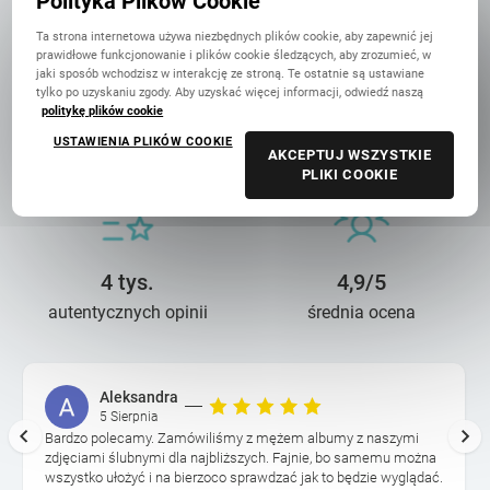
Polityka Plików Cookie
Ta strona internetowa używa niezbędnych plików cookie, aby zapewnić jej
prawidłowe funkcjonowanie i plików cookie śledzących, aby zrozumieć, w
jaki sposób wchodzisz w interakcję ze stroną. Te ostatnie są ustawiane
tylko po uzyskaniu zgody. Aby uzyskać więcej informacji, odwiedź naszą
politykę plików cookie
14 lat troski
90 mln+
USTAWIENIA PLIKÓW COOKIE
o wasze wspomnienia
wydrukowanych zdjęć
AKCEPTUJ WSZYSTKIE
PLIKI COOKIE
4 tys.
4,9/5
autentycznych opinii
średnia ocena
Aleksandra
5 Sierpnia
Bardzo polecamy. Zamówiliśmy z mężem albumy z naszymi
zdjęciami ślubnymi dla najbliższych. Fajnie, bo samemu można
wszystko ułożyć i na bierzoco sprawdzać jak to będzie wyglądać.