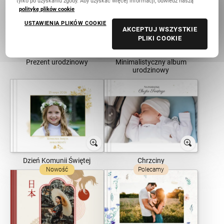
tylko po uzyskaniu zgody. Aby uzyskać więcej informacji, odwiedź naszą
politykę plików cookie
USTAWIENIA PLIKÓW COOKIE
AKCEPTUJ WSZYSTKIE
PLIKI COOKIE
Prezent urodzinowy
Minimalistyczny album
urodzinowy
Dzień Komunii Świętej
Chrzciny
Nowość
Polecamy