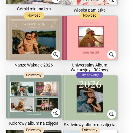
Górski minimalizm
Włoska pamiątka
Nowość
Nowość
Nasze Wakacje 2026
Uniwersalny Album
Wakacyjny - Różowy
Polecamy
Limitowany
Kolorowy album na zdjęcia
Szałwiowy album na zdjęcia
Polecamy
Polecamy