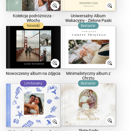
Kolekcja podróżnicza -
Uniwersalny Album
Włochy
Wakacyjny - Zielone Paski
Nowość
Bestseller
Nowoczesny album na zdjęcia
Minimalistyczny album z
Chrztu
Limitowany
Bestseller
Złote Gody