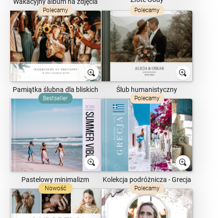
Wakacyjny album na zdjęcia
Polecamy
Polecamy
Pamiątka ślubna dla bliskich
Ślub humanistyczny
Bestseller
Polecamy
Pastelowy minimalizm
Kolekcja podróżnicza - Grecja
Nowość
Polecamy