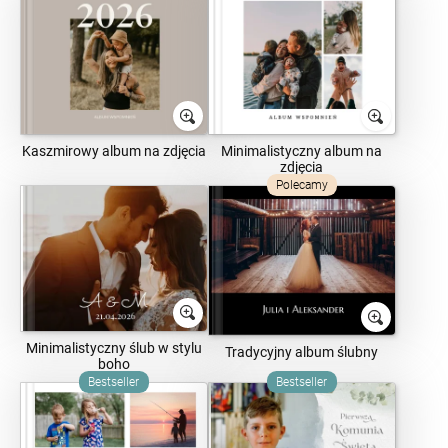
Kaszmirowy album na zdjęcia
Minimalistyczny album na
zdjęcia
Polecamy
Minimalistyczny ślub w stylu
Tradycyjny album ślubny
boho
Bestseller
Bestseller