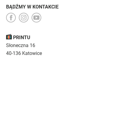
BĄDŹMY W KONTAKCIE
PRINTU
Słoneczna 16
40-136 Katowice
Opinie
O nas
Nasza troska
Kariera
Regulamin
|
Polityka prywatności
|
Specyfikacja techniczna
Drukujemy
emocje