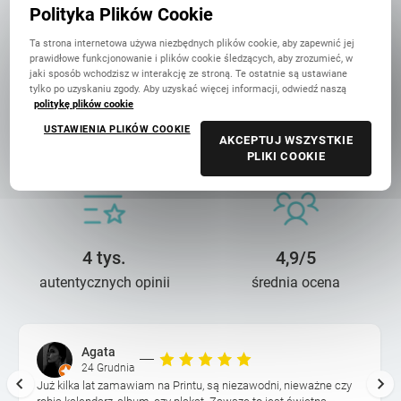
w Polsce
Polityka Plików Cookie
Ta strona internetowa używa niezbędnych plików cookie, aby zapewnić jej
prawidłowe funkcjonowanie i plików cookie śledzących, aby zrozumieć, w
jaki sposób wchodzisz w interakcję ze stroną. Te ostatnie są ustawiane
tylko po uzyskaniu zgody. Aby uzyskać więcej informacji, odwiedź naszą
politykę plików cookie
14 lat troski
90 mln+
USTAWIENIA PLIKÓW COOKIE
AKCEPTUJ WSZYSTKIE
o wasze wspomnienia
wydrukowanych zdjęć
PLIKI COOKIE
4 tys.
4,9/5
autentycznych opinii
średnia ocena
Agata
24 Grudnia
Już kilka lat zamawiam na Printu, są niezawodni, nieważne czy