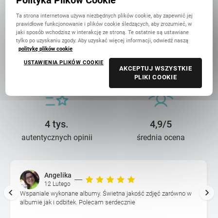
Polityka Plików Cookie
Ta strona internetowa używa niezbędnych plików cookie, aby zapewnić jej
prawidłowe funkcjonowanie i plików cookie śledzących, aby zrozumieć, w
jaki sposób wchodzisz w interakcję ze stroną. Te ostatnie są ustawiane
tylko po uzyskaniu zgody. Aby uzyskać więcej informacji, odwiedź naszą
politykę plików cookie
14 lat troski
90 mln+
USTAWIENIA PLIKÓW COOKIE
o wasze wspomnienia
wydrukowanych zdjęć
AKCEPTUJ WSZYSTKIE
PLIKI COOKIE
4 tys.
4,9/5
autentycznych opinii
średnia ocena
Angelika
12 Lutego
Wspaniale wykonane albumy. Świetna jakość zdjęć zarówno w
albumie jak i odbitek. Polecam serdecznie