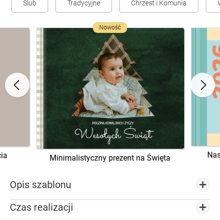
Ślub
Tradycyjne
Chrzest i Komunia
Nowość
Nas
ia
Minimalistyczny prezent na Święta
Opis szablonu
Czas realizacji