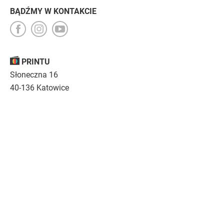
BĄDŹMY W KONTAKCIE
PRINTU
Słoneczna 16
40-136 Katowice
Opinie
O nas
Nasza troska
Kariera
Regulamin
|
Polityka prywatności
|
Specyfikacja techniczna
Drukujemy
emocje