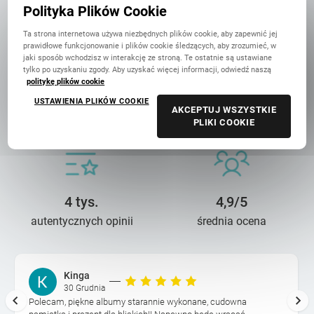
w Polsce
Polityka Plików Cookie
Ta strona internetowa używa niezbędnych plików cookie, aby zapewnić jej
prawidłowe funkcjonowanie i plików cookie śledzących, aby zrozumieć, w
jaki sposób wchodzisz w interakcję ze stroną. Te ostatnie są ustawiane
tylko po uzyskaniu zgody. Aby uzyskać więcej informacji, odwiedź naszą
politykę plików cookie
14 lat troski
90 mln+
USTAWIENIA PLIKÓW COOKIE
AKCEPTUJ WSZYSTKIE
o wasze wspomnienia
wydrukowanych zdjęć
PLIKI COOKIE
4 tys.
4,9/5
autentycznych opinii
średnia ocena
Kinga
30 Grudnia
Polecam, piękne albumy starannie wykonane, cudowna