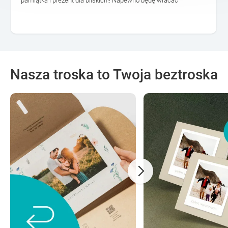
pamiątka i prezent dla bliskich!! Napewno będę wracać
Nasza troska to Twoja beztroska