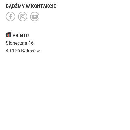
BĄDŹMY W KONTAKCIE
PRINTU
Słoneczna 16
40-136 Katowice
Opinie
O nas
Nasza troska
Kariera
Regulamin
|
Polityka prywatności
|
Specyfikacja techniczna
Drukujemy
emocje