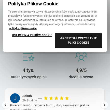
Polityka Plików Cookie
Ta strona internetowa używa niezbędnych plików cookie, aby zapewnić jej
prawidłowe funkcjonowanie i plików cookie śledzących, aby zrozumieć, w
jaki sposób wchodzisz w interakcję ze stroną. Te ostatnie są ustawiane
tylko po uzyskaniu zgody. Aby uzyskać więcej informacji, odwiedź naszą
politykę plików cookie
14 lat troski
90 mln+
USTAWIENIA PLIKÓW COOKIE
AKCEPTUJ WSZYSTKIE
o wasze wspomnienia
wydrukowanych zdjęć
PLIKI COOKIE
4 tys.
4,9/5
autentycznych opinii
średnia ocena
Jakub
26 Grudnia
Polecam Printu! Jakość albumu, który zamówiłem jest na
wysokim poziomie.