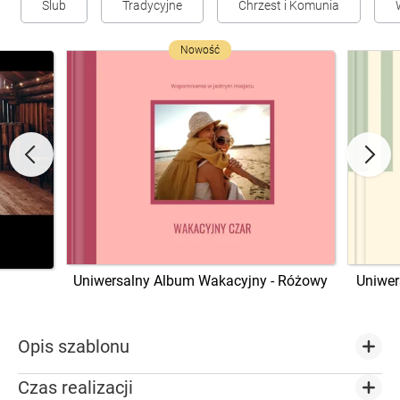
Ślub
Tradycyjne
Chrzest i Komunia
Nowość
Uniwersalny Album Wakacyjny - Różowy
Uniwer
Opis szablonu
Czas realizacji