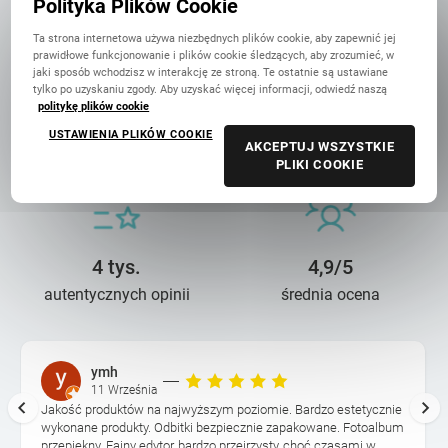
Polityka Plików Cookie
Ta strona internetowa używa niezbędnych plików cookie, aby zapewnić jej
prawidłowe funkcjonowanie i plików cookie śledzących, aby zrozumieć, w
jaki sposób wchodzisz w interakcję ze stroną. Te ostatnie są ustawiane
tylko po uzyskaniu zgody. Aby uzyskać więcej informacji, odwiedź naszą
politykę plików cookie
14 lat troski
90 mln+
USTAWIENIA PLIKÓW COOKIE
AKCEPTUJ WSZYSTKIE
o wasze wspomnienia
wydrukowanych zdjęć
PLIKI COOKIE
4 tys.
4,9/5
autentycznych opinii
średnia ocena
ymh
11 Września
Jakość produktów na najwyższym poziomie. Bardzo estetycznie
wykonane produkty. Odbitki bezpiecznie zapakowane. Fotoalbum
przepiękny. Fajny edytor, bardzo przejrzysty, choć czasami w