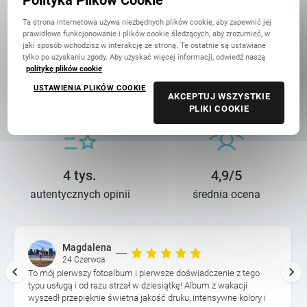
Polityka Plików Cookie
Ta strona internetowa używa niezbędnych plików cookie, aby zapewnić jej
prawidłowe funkcjonowanie i plików cookie śledzących, aby zrozumieć, w
jaki sposób wchodzisz w interakcję ze stroną. Te ostatnie są ustawiane
tylko po uzyskaniu zgody. Aby uzyskać więcej informacji, odwiedź naszą
politykę plików cookie
14 lat troski
90 mln+
USTAWIENIA PLIKÓW COOKIE
o wasze wspomnienia
wydrukowanych zdjęć
AKCEPTUJ WSZYSTKIE
PLIKI COOKIE
4 tys.
4,9/5
autentycznych opinii
średnia ocena
Magdalena
24 Czerwca
To mój pierwszy fotoalbum i pierwsze doświadczenie z tego
typu usługą i od razu strzał w dziesiątkę! Album z wakacji
wyszedł przepięknie świetna jakość druku, intensywne kolory i