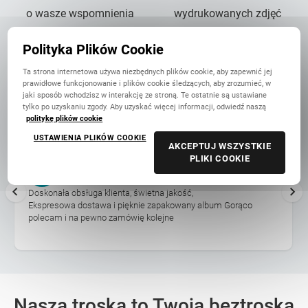
o wasze wspomnienia
wydrukowanych zdjęć
Polityka Plików Cookie
Ta strona internetowa używa niezbędnych plików cookie, aby zapewnić jej
prawidłowe funkcjonowanie i plików cookie śledzących, aby zrozumieć, w
4 tys.
4,9/5
jaki sposób wchodzisz w interakcję ze stroną. Te ostatnie są ustawiane
tylko po uzyskaniu zgody. Aby uzyskać więcej informacji, odwiedź naszą
autentycznych opinii
średnia ocena
politykę plików cookie
USTAWIENIA PLIKÓW COOKIE
AKCEPTUJ WSZYSTKIE
PLIKI COOKIE
Ania
6 Października
Doskonała obsługa klienta, świetna jakość,
Ekspresowa dostawa i pięknie zapakowany album Gorąco
polecam i na pewno zamówię kolejne
Nasza troska to Twoja beztroska