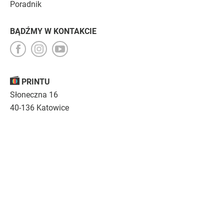
Poradnik
BĄDŹMY W KONTAKCIE
PRINTU
Słoneczna 16
40-136 Katowice
Opinie
O nas
Nasza troska
Kariera
Regulamin
|
Polityka prywatności
|
Specyfikacja techniczna