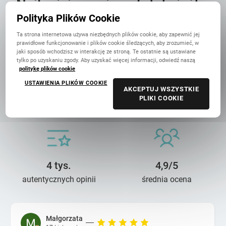
Najlepiej oceniana fotoksiążka
w Polsce
Polityka Plików Cookie
Ta strona internetowa używa niezbędnych plików cookie, aby zapewnić jej
prawidłowe funkcjonowanie i plików cookie śledzących, aby zrozumieć, w
jaki sposób wchodzisz w interakcję ze stroną. Te ostatnie są ustawiane
tylko po uzyskaniu zgody. Aby uzyskać więcej informacji, odwiedź naszą
politykę plików cookie
USTAWIENIA PLIKÓW COOKIE
AKCEPTUJ WSZYSTKIE
14 lat troski
90 mln+
PLIKI COOKIE
o wasze wspomnienia
wydrukowanych zdjęć
4 tys.
4,9/5
autentycznych opinii
średnia ocena
Małgorzata