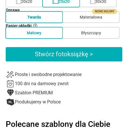
20x20
25x20
30x30
Oprawa
NOWE KOLORY
Twarda
Materiałowa
Papier okładki
Matowy
Błyszczący
Stwórz fotoksiążkę >
Proste i swobodne projektowanie
100 dni na darmowy zwrot
Szablon PREMIUM
Produkujemy w Polsce
Polecane szablony dla Ciebie