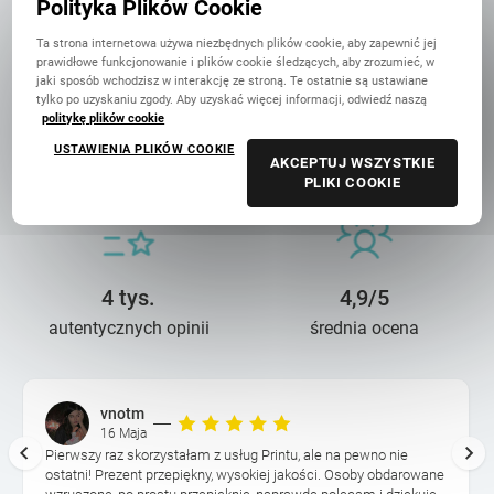
Polityka Plików Cookie
Ta strona internetowa używa niezbędnych plików cookie, aby zapewnić jej
prawidłowe funkcjonowanie i plików cookie śledzących, aby zrozumieć, w
jaki sposób wchodzisz w interakcję ze stroną. Te ostatnie są ustawiane
tylko po uzyskaniu zgody. Aby uzyskać więcej informacji, odwiedź naszą
politykę plików cookie
14 lat troski
90 mln+
USTAWIENIA PLIKÓW COOKIE
AKCEPTUJ WSZYSTKIE
o wasze wspomnienia
wydrukowanych zdjęć
PLIKI COOKIE
4 tys.
4,9/5
autentycznych opinii
średnia ocena
vnotm
16 Maja
Pierwszy raz skorzystałam z usług Printu, ale na pewno nie
ostatni! Prezent przepiękny, wysokiej jakości. Osoby obdarowane