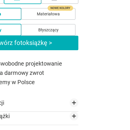
NOWE KOLORY
a
Materiałowa
y
Błyszczący
wórz fotoksiążkę >
 swobodne projektowanie
na darmowy zwrot
emy w Polsce
ji
ążki