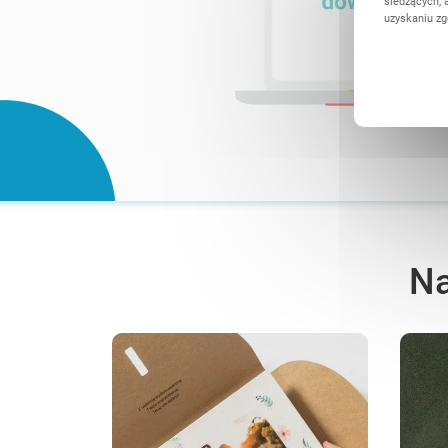
śledzących, 
uzyskaniu zg
Na