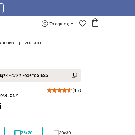
>
Zaloguj się
ABLONY
VOUCHER
iążki -25% z kodem:
SIE26
(4.7)
ZABLONY
i
25x20
30x30