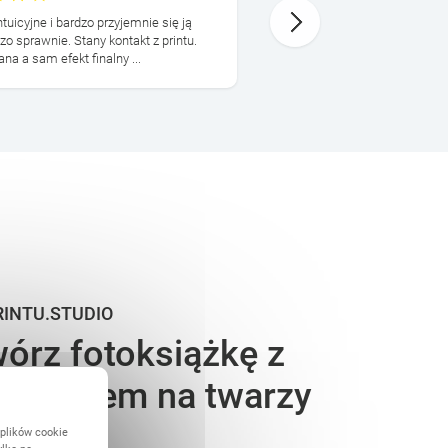
17 Listopada
ntuicyjne i bardzo przyjemnie się ją
Jestem bardzo zadowolona.
zo sprawnie. Stany kontakt z printu.
przyjemnoscia. Bałam sie, z
a a sam efekt finalny ...
dobrze ułożyło i książka dot
RINTU.STUDIO
órz fotoksiążkę z
miechem na twarzy
 plików cookie