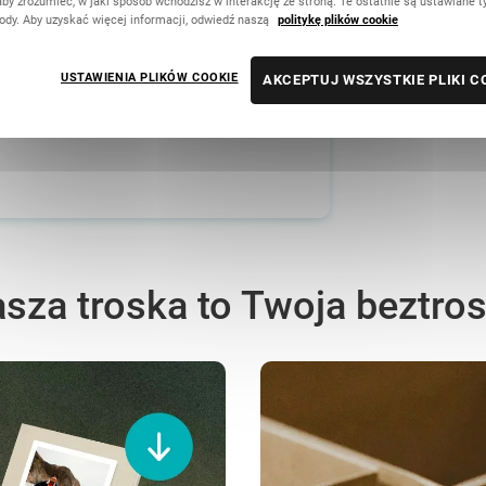
aby zrozumieć, w jaki sposób wchodzisz w interakcję ze stroną. Te ostatnie są ustawiane t
E
ody. Aby uzyskać więcej informacji, odwiedź naszą
politykę plików cookie
T
U
USTAWIENIA PLIKÓW COOKIE
AKCEPTUJ WSZYSTKIE PLIKI C
sza troska to Twoja beztro