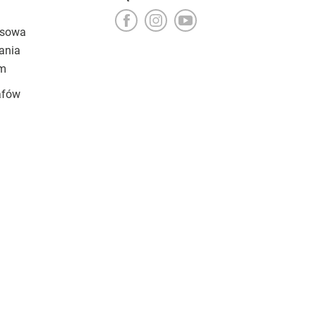
esowa
ania
um
afów