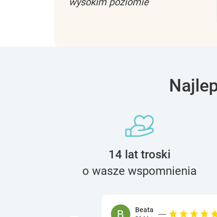
wysokim poziomie
Najle
14 lat troski
o wasze wspomnienia
Beata