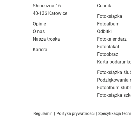
Słoneczna 16
Cennik
40-136 Katowice
Fotoksiążka
Opinie
Fotoalbum
O nas
Odbitki
Nasza troska
Fotokalendarz
Fotoplakat
Kariera
Fotoobraz
Karta podarunk
Fotoksiążka ślu
Podziękowania 
Fotoalbum ślub
Fotoksiążka szk
Regulamin
|
Polityka prywatności
|
Specyfikacja tech