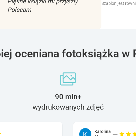
Piękne książki mi przyszły
Szablon jest równ
Polecam
piej oceniana fotoksiążka w 
90 mln+
wydrukowanych zdjęć
Karolina