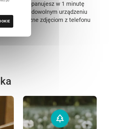
ylko po
dytor, który opanujesz w 1 minutę
worzenie na dowolnym urządzeniu
kłady przyjazne zdjęciom z telefonu
OOKIE
ska