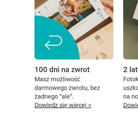
100 dni na zwrot
2 la
Masz możliwość
Fotok
darmowego zwrotu, bez
uszk
żadnego “ale”.
na n
Dowiedz się więcej >
Dowie