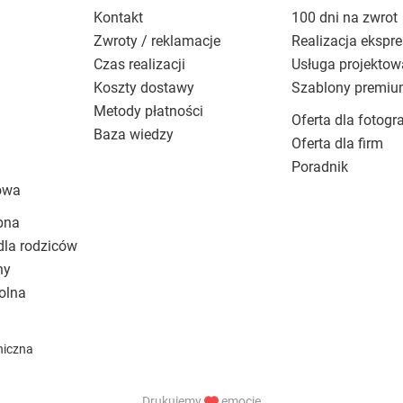
Kontakt
100 dni na zwrot
Zwroty / reklamacje
Realizacja ekspr
Czas realizacji
Usługa projektow
Koszty dostawy
Szablony premi
Metody płatności
Oferta dla fotogr
Baza wiedzy
Oferta dla firm
Poradnik
owa
bna
dla rodziców
ny
olna
niczna
Drukujemy
emocje