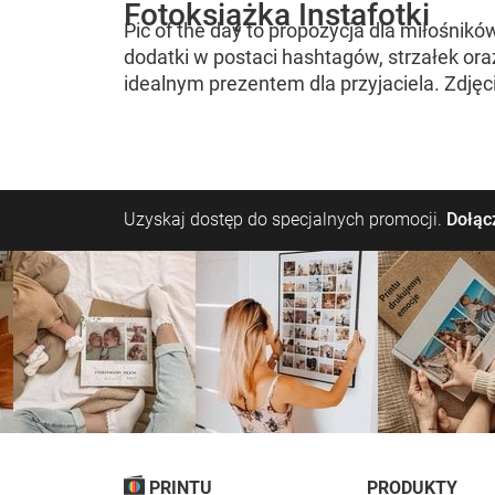
Fotoksiążka Instafotki
Pic of the day to propozycja dla miłośnik
dodatki w postaci hashtagów, strzałek ora
idealnym prezentem dla przyjaciela. Zdjęc
Uzyskaj dostęp do specjalnych promocji.
Dołącz
PRINTU
PRODUKTY