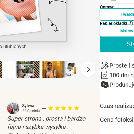
Oprawa
Tward
Papier okładki
Matow
St
o ulubionych
Proste i
100 dni 
Produkuj
Czas realizac
Sylwia
22 Grudnia
Super strona , prosta i bardzo
Cena fotoksi
fajna i szybka wysyłka .