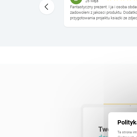
26 Maja
e na pewno nie ostatni!
Fantastyczny prezent. I ja i osoba ob
y obdarowane wzruszone, po
zadowoleni z jakosci produktu. Dodatko
ję za tak ...
przygotowania projektu ksiazki ze zdje
Polity
Ta strona in