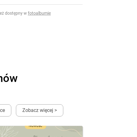
ież dostępny w
fotoalbumie
onów
ęce
Zobacz więcej >
Nowość