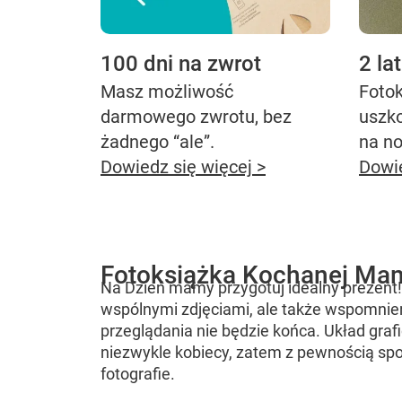
100 dni na zwrot
2 la
Masz możliwość
Fotok
darmowego zwrotu, bez
uszk
żadnego “ale”.
na n
Dowiedz się więcej >
Dowie
Fotoksiążka Kochanej Ma
Na Dzień mamy przygotuj idealny prezent!
wspólnymi zdjęciami, ale także wspomnien
przeglądania nie będzie końca. Układ graf
niezwykle kobiecy, zatem z pewnością sp
fotografie.