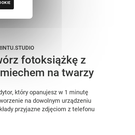
OOKIE
RINTU.STUDIO
órz fotoksiążkę z
miechem na twarzy
dytor, który opanujesz w 1 minutę
worzenie na dowolnym urządzeniu
kłady przyjazne zdjęciom z telefonu