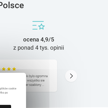
Polsce
ocena 4,9/5
z ponad 4 tys. opinii
Beata
26 Maja
ktowanie fotoksiazki bylo ogromna
Fantastyczny prezent. I ja
dojdzie na czas, ale wszystko sie
zadowoleni z jakosci produk
Polecam Printu. Super szablony ...
przygotowania projektu ksia
 plików cookie
ylko po