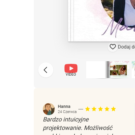
Dodaj d
VIDEO
Hanna
24 Czerwca
Bardzo intuicyjne
projektowanie. Możliwość