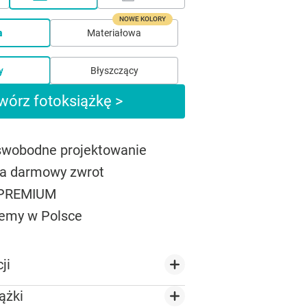
NOWE KOLORY
a
Materiałowa
y
Błyszczący
wórz fotoksiążkę >
 swobodne projektowanie
na darmowy zwrot
 PREMIUM
emy w Polsce
ji
ążki