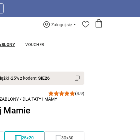
>
Zaloguj się
ABLONY
VOUCHER
iążki -25% z kodem:
SIE26
(4.9)
ZABLONY
/
DLA TATY I MAMY
j Mamie
25x20
30x30