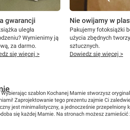
ta gwarancji
Nie owijamy w plas
siążka uległa
Pakujemy fotoksiążki 
odzeniu? Wymienimy ją
użycia zbędnych tworz
ową, za darmo.
sztucznych.
dz się więcej >
Dowiedz się więcej >
mie
 Wybierając szablon Kochanej Mamie stworzysz oryginaln
iami! Zaprojektowanie tego prezentu zajmie Ci zaledwie
iczny jest minimalistyczny, a jednocześnie przepełniony 
odoba się każdej Mamie. Na stronach możesz zamieścić ż