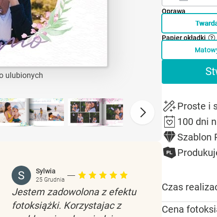
Oprawa
Tward
Papier okładki
Matow
St
o ulubionych
Proste i
100 dni 
Szablon
Produkuj
Sylwia
25 Grudnia
Czas realizac
Jestem zadowolona z efektu
fotoksiążki. Korzystajac z
Cena fotoksi