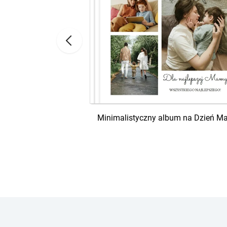
0 urodziny
Minimalistyczny album na Dzień M