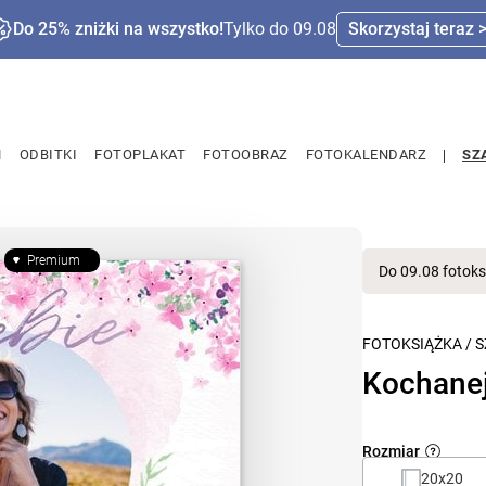
Do 25% zniżki na wszystko!
Tylko do 09.08
Skorzystaj teraz 
M
ODBITKI
FOTOPLAKAT
FOTOOBRAZ
FOTOKALENDARZ
SZ
Premium
Do 09.08 fotoks
FOTOKSIĄŻKA
/
S
Kochane
Rozmiar
20x20