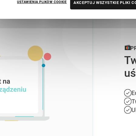
USTAWIENIA PLIKÓW COOKIE
AKCEPTUJ WSZYSTKIE PLIKI C
P
Tw
uś
E
T
U