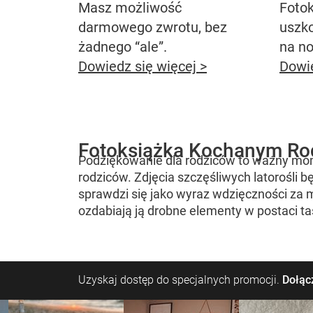
Masz możliwość
Fotok
darmowego zwrotu, bez
uszk
żadnego “ale”.
na n
Dowiedz się więcej >
Dowie
Fotoksiążka Kochanym R
Podziękowanie dla rodziców to ważny mom
rodziców. Zdjęcia szczęśliwych latorośl
sprawdzi się jako wyraz wdzięczności za m
ozdabiają ją drobne elementy w postaci t
Uzyskaj dostęp do specjalnych promocji.
Dołącz