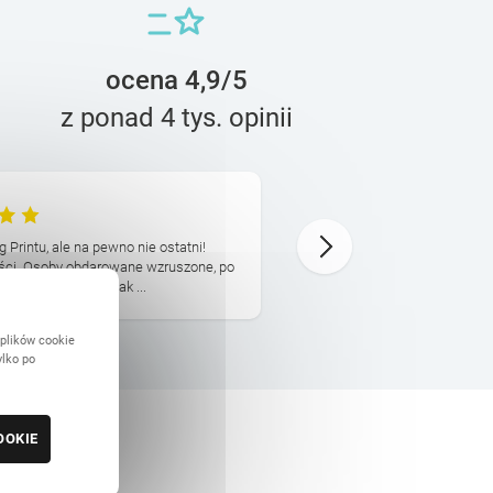
ocena 4,9/5
z ponad 4 tys. opinii
Beata
26 Maja
 Printu, ale na pewno nie ostatni!
Fantastyczny prezent. I ja
kości. Osoby obdarowane wzruszone, po
zadowoleni z jakosci produk
cam i dziękuję za tak ...
przygotowania projektu ksia
 plików cookie
ylko po
OOKIE