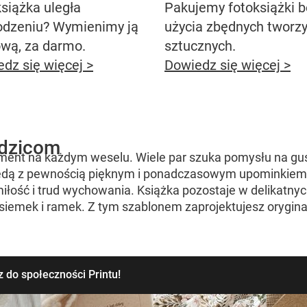
siążka uległa
Pakujemy fotoksiążki 
odzeniu? Wymienimy ją
użycia zbędnych tworz
ową, za darmo.
sztucznych.
dz się więcej >
Dowiedz się więcej >
odzicom
ent na każdym weselu. Wiele par szuka pomysłu na gust
i będą z pewnością pięknym i ponadczasowym upominkiem
iłość i trud wychowania. Książka pozostaje w delikatnych
asiemek i ramek. Z tym szablonem zaprojektujesz orygin
 do społeczności Printu!