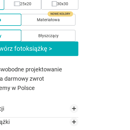
25x20
30x30
NOWE KOLORY
a
Materiałowa
y
Błyszczący
wórz fotoksiążkę >
 swobodne projektowanie
na darmowy zwrot
emy w Polsce
ji
ążki