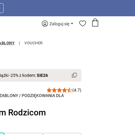
>
Zaloguj się
ABLONY
VOUCHER
iążki -25% z kodem:
SIE26
(4.7)
ZABLONY
/
PODZIĘKOWANIA DLA
m Rodzicom