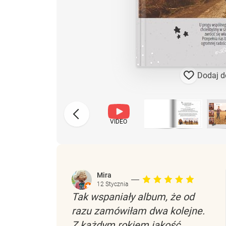
Dodaj d
VIDEO
Mira
12 Stycznia
Tak wspaniały album, że od
razu zamówiłam dwa kolejne.
Z każdym rokiem jakość