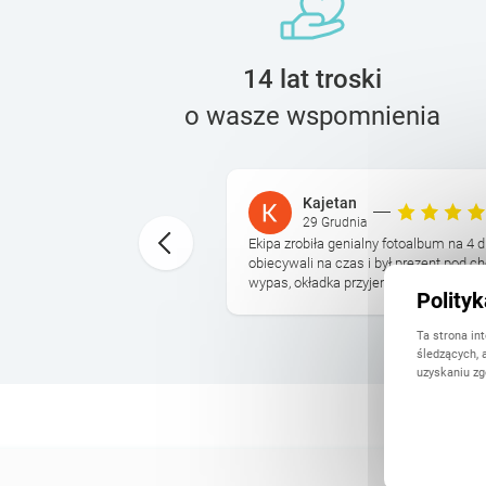
14 lat troski
o wasze wspomnienia
Kajetan
29 Grudnia
otoksiazki bylo ogromna
Ekipa zrobiła genialny fotoalbum na 4 d
czas, ale wszystko sie
obiecywali na czas i był prezent pod ch
tu. Super szablony ...
wypas, okładka przyjemna, do tego jesz
Polity
Ta strona in
śledzących, 
uzyskaniu zg