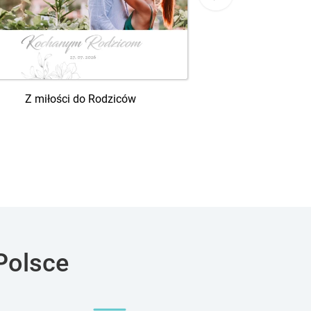
Z miłości do Rodziców
Oryginalne podzię
Polsce