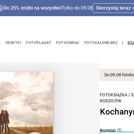
Do 25% zniżki na wszystko!
Tylko do 09.08
Skorzystaj teraz 
M
ODBITKI
FOTOPLAKAT
FOTOOBRAZ
FOTOKALENDARZ
SZ
Do 09.08 fotoks
FOTOKSIĄŻKA
/
S
RODZICÓW
Kochany
Rozmiar