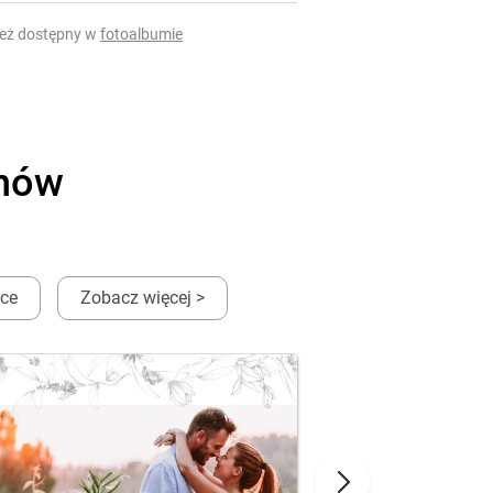
ież dostępny w
fotoalbumie
onów
ęce
Zobacz więcej >