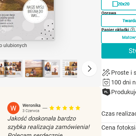
20x20
Oprawa
Tward
Papier okładki
Matow
o ulubionych
St
Proste i
100 dni 
Produkuj
Weronika
3 Czerwca
Czas realizac
Jakość doskonała bardzo
szybka realizacja zamówienia!
Cena fotoksi
Polecam serdecznie