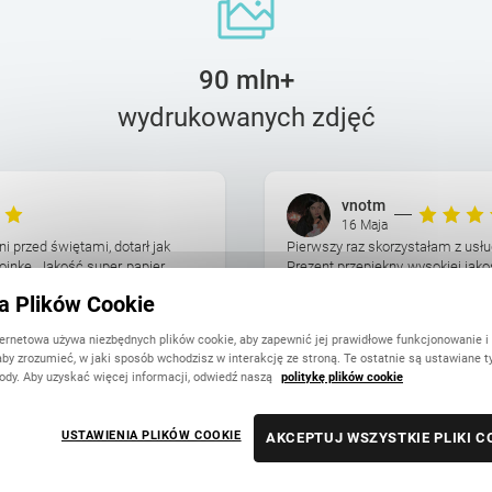
90 mln+
wydrukowanych zdjęć
vnotm
16 Maja
ni przed świętami, dotarł jak
Pierwszy raz skorzystałam z usług
oinkę. Jakość super, papier
Prezent przepiękny, wysokiej ja
cze bony zniżkowe na ...
prostu przepięknie, naprawdę pole
ka Plików Cookie
ternetowa używa niezbędnych plików cookie, aby zapewnić jej prawidłowe funkcjonowanie i
aby zrozumieć, w jaki sposób wchodzisz w interakcję ze stroną. Te ostatnie są ustawiane t
ody. Aby uzyskać więcej informacji, odwiedź naszą
politykę plików cookie
USTAWIENIA PLIKÓW COOKIE
AKCEPTUJ WSZYSTKIE PLIKI C