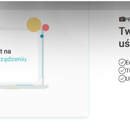
P
Tw
uś
E
T
U