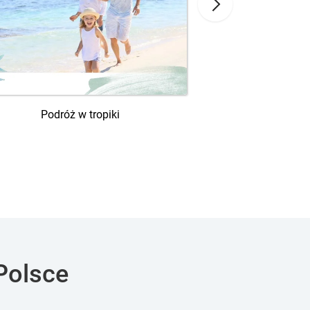
Podróż w tropiki
City Bre
Polsce