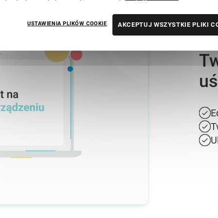
USTAWIENIA PLIKÓW COOKIE
AKCEPTUJ WSZYSTKIE PLIKI C
P
Tw
uś
E
T
U