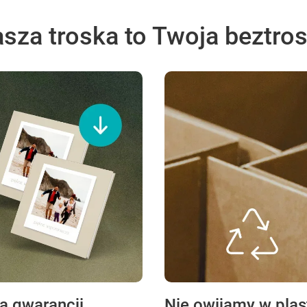
sza troska to Twoja beztro
ta gwarancji
Nie owijamy w plas