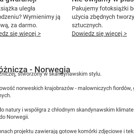
siążka uległa
Pakujemy fotoksiążki 
odzeniu? Wymienimy ją
użycia zbędnych tworz
ową, za darmo.
sztucznych.
dz się więcej >
Dowiedz się więcej >
óżnicza - Norwegia
różniczej, stworzony w skandynawskim stylu.
tkowość norweskich krajobrazów - malowniczych fiordów,
nych.
do natury i współgra z chłodnym skandynawskim klimate
 do Norwegii.
ach projektu zawierają gotowe komórki zdjęciowe i teks