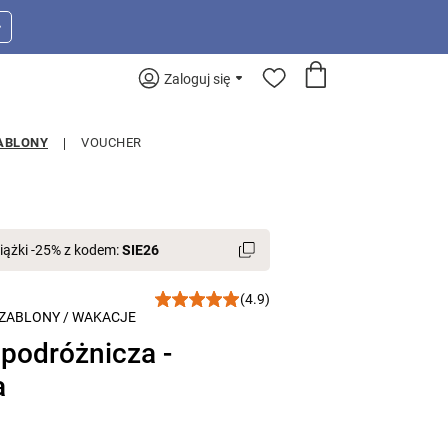
>
Zaloguj się
ABLONY
VOUCHER
iążki -25% z kodem:
SIE26
(4.9)
ZABLONY
/
WAKACJE
 podróżnicza -
a