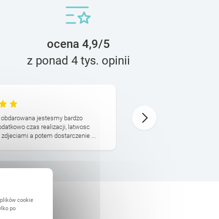
ocena 4,9/5
z ponad 4 tys. opinii
Kajetan
29 Grudnia
ba obdarowana jestesmy bardzo
Ekipa zrobiła genialny fotoa
odatkowo czas realizacji, latwosc
obiecywali na czas i był pr
 zdjeciami a potem dostarczenie ...
wypas, okładka przyjemna, d
 plików cookie
ylko po