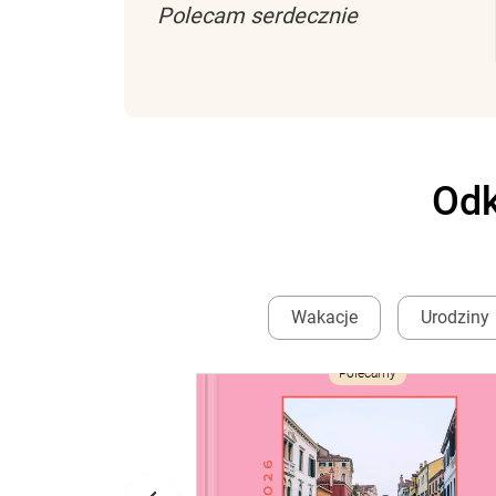
Polecam serdecznie
Odk
Wakacje
Urodziny
ść
Polecamy