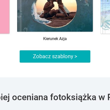
Kierunek Azja
Zobacz szablony >
piej oceniana fotoksiążka w 