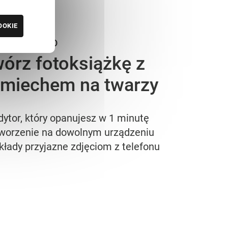
OOKIE
RINTU.STUDIO
órz fotoksiążkę z
miechem na twarzy
dytor, który opanujesz w 1 minutę
worzenie na dowolnym urządzeniu
kłady przyjazne zdjęciom z telefonu