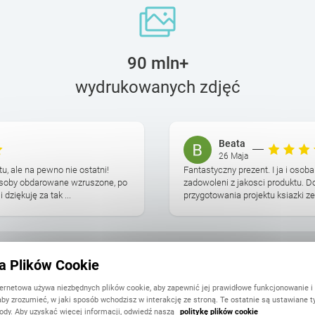
90 mln+
wydrukowanych zdjęć
Beata
26 Maja
u, ale na pewno nie ostatni!
Fantastyczny prezent. I ja i oso
 Osoby obdarowane wzruszone, po
zadowoleni z jakosci produktu. D
dziękuję za tak ...
przygotowania projektu ksiazki ze
ka Plików Cookie
ternetowa używa niezbędnych plików cookie, aby zapewnić jej prawidłowe funkcjonowanie i
aby zrozumieć, w jaki sposób wchodzisz w interakcję ze stroną. Te ostatnie są ustawiane t
ody. Aby uzyskać więcej informacji, odwiedź naszą
politykę plików cookie