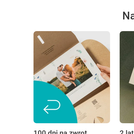
Na
100 dni na zwrot
2 la