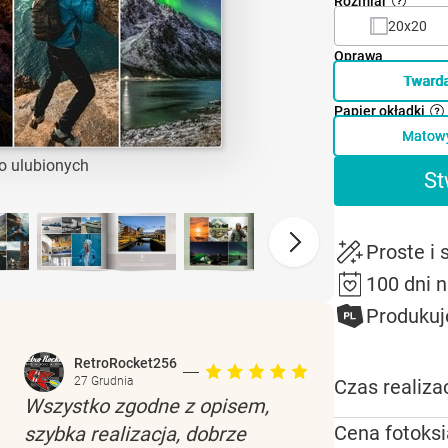
Rozmiar
20x20
Oprawa
Tward
Papier okładki
Matow
o ulubionych
St
Proste i
100 dni 
Produkuj
RetroRocket256
27 Grudnia
Czas realizac
Wszystko zgodne z opisem,
Cena fotoksi
szybka realizacja, dobrze