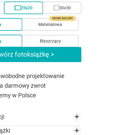
25x20
30x30
NOWE KOLORY
a
Materiałowa
y
Błyszczący
wórz fotoksiążkę >
 swobodne projektowanie
na darmowy zwrot
emy w Polsce
ji
ążki