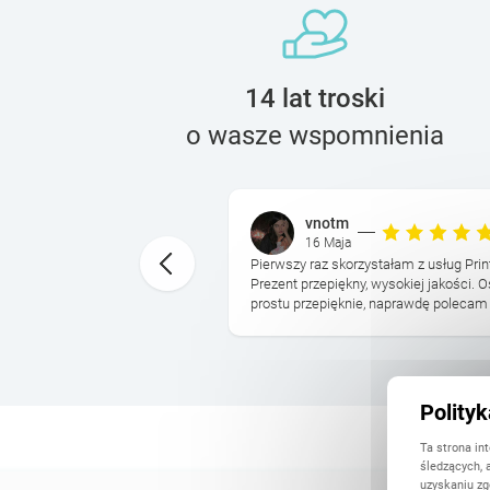
14 lat troski
o wasze wspomnienia
vnotm
16 Maja
otoksiazki bylo ogromna
Pierwszy raz skorzystałam z usług Print
czas, ale wszystko sie
Prezent przepiękny, wysokiej jakości.
tu. Super szablony ...
prostu przepięknie, naprawdę polecam i 
Polity
Ta strona in
śledzących, 
uzyskaniu zg