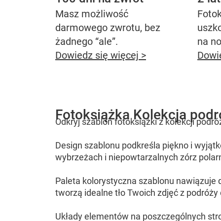
Masz możliwość
Fotok
darmowego zwrotu, bez
uszk
żadnego “ale”.
na n
Dowiedz się więcej >
Dowie
Fotoksiążka Kolekcja podr
Odkryj szablon fotoksiążki z kolekcji pod
Design szablonu podkreśla piękno i wyją
wybrzeżach i niepowtarzalnych zórz polar
Paleta kolorystyczna szablonu nawiązuje 
tworzą idealne tło Twoich zdjęć z podróży
Układy elementów na poszczególnych stron