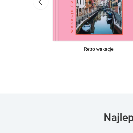
spólne wakacje
Retro wakacje
Najle