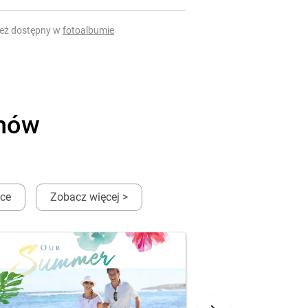
ież dostępny w
fotoalbumie
onów
ęce
Zobacz więcej >
N