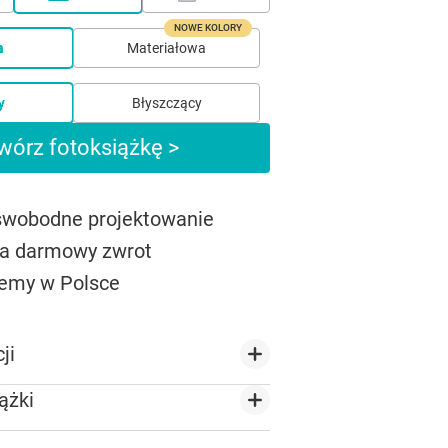
NOWE KOLORY
a
Materiałowa
y
Błyszczący
wórz fotoksiążkę >
 swobodne projektowanie
na darmowy zwrot
emy w Polsce
ji
ążki