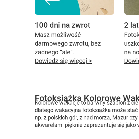
100 dni na zwrot
2 la
Masz możliwość
Fotok
darmowego zwrotu, bez
uszk
żadnego “ale”.
na n
Dowiedz się więcej >
Dowie
Fotoksiążka Kolorowe Wak
Kolorowe wakacje to barwny szablon z ci
dlatego wakacyjna fotoksiążka może stać
np. z polskich gór, z nad morza, Mazur czy
akwarelami pięknie zaprezentuje się jako