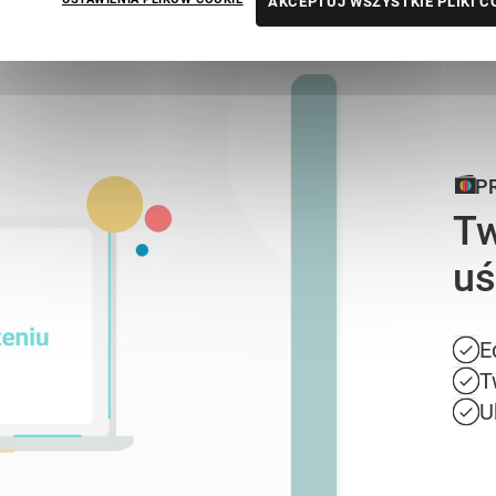
AKCEPTUJ WSZYSTKIE PLIKI C
P
Tw
uś
E
T
U