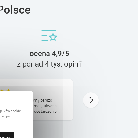
Polsce
ocena 4,9/5
z ponad 4 tys. opinii
Barbara
11 Kwietnia
ba obdarowana jestesmy bardzo
Jestem bardzo zadowolona z
odatkowo czas realizacji, latwosc
jakość produktu może być t
 plików cookie
 zdjeciami a potem dostarczenie ...
pewno nie ostatni.
ylko po