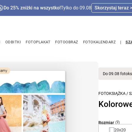
Do 25% zniżki na wszystko!
Tylko do 09.08
Skorzystaj teraz 
M
ODBITKI
FOTOPLAKAT
FOTOOBRAZ
FOTOKALENDARZ
SZ
camy
Do 09.08 fotoks
FOTOKSIĄŻKA
/
S
Kolorow
Rozmiar
20x20