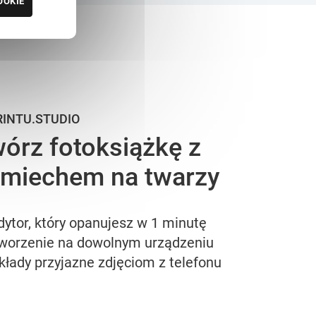
OOKIE
RINTU.STUDIO
órz fotoksiążkę z
miechem na twarzy
dytor, który opanujesz w 1 minutę
worzenie na dowolnym urządzeniu
kłady przyjazne zdjęciom z telefonu