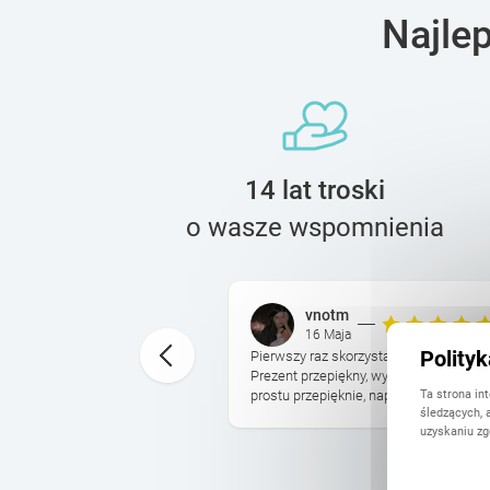
Najle
14 lat troski
o wasze wspomnienia
vnotm
16 Maja
Polity
otoksiazki bylo ogromna
Pierwszy raz skorzystałam z usług Print
czas, ale wszystko sie
Prezent przepiękny, wysokiej jakości.
Ta strona in
tu. Super szablony ...
prostu przepięknie, naprawdę polecam i 
śledzących, 
uzyskaniu zg