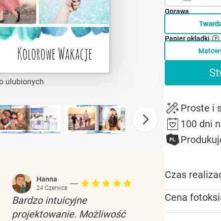
Oprawa
Tward
Papier okładki
Matow
St
o ulubionych
Proste i
100 dni 
Produkuj
Czas realizac
Hanna
24 Czerwca
Cena fotoksi
Bardzo intuicyjne
projektowanie. Możliwość