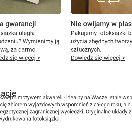
ta gwarancji
Nie owijamy w plas
siążka uległa
Pakujemy fotoksiążki 
odzeniu? Wymienimy ją
użycia zbędnych tworz
ową, za darmo.
sztucznych.
dz się więcej >
Dowiedz się więcej >
acje
ekawym motywem akwareli - idealny na Wasze letnie wspo
 się zbiorem wyjazdowych wspomnień z całego roku, ale 
 egzotycznej zagranicznej wycieczki. Oryginalne układy zd
 wydrukowana fotoksiążka.