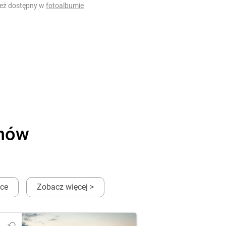
ież dostępny w
fotoalbumie
onów
ęce
Zobacz więcej >