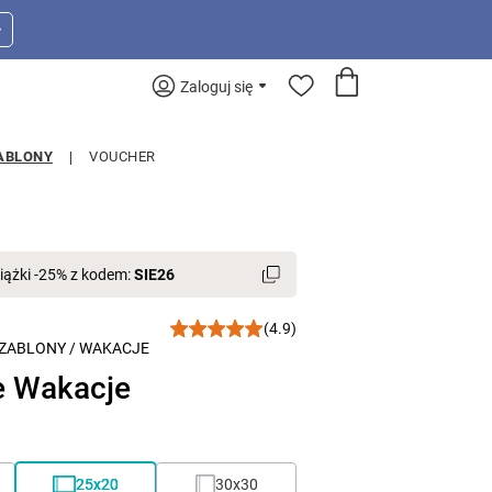
>
Zaloguj się
ABLONY
VOUCHER
iążki -25% z kodem:
SIE26
(4.9)
ZABLONY
/
WAKACJE
e Wakacje
25x20
30x30