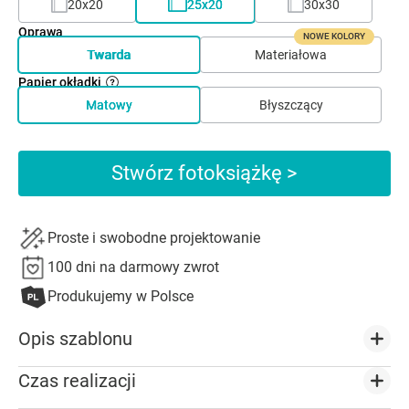
20x20
25x20
30x30
Oprawa
NOWE KOLORY
Twarda
Materiałowa
Papier okładki
Matowy
Błyszczący
Stwórz fotoksiążkę >
Proste i swobodne projektowanie
100 dni na darmowy zwrot
Produkujemy w Polsce
Opis szablonu
Czas realizacji