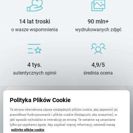
14 lat troski
90 mln+
o wasze wspomnienia
wydrukowanych zdjęć
4 tys.
4,9/5
autentycznych opinii
średnia ocena
Karolina
Polityka Plików Cookie
18 Lipca
Robienie fotoksiążki jest bardzo intuicyjne i bardzo przyjemnie
Ta strona internetowa używa niezbędnych plików cookie, aby zapewnić jej
się ją projektuje. Realizacja poszła bardzo sprawnie. Stany
prawidłowe funkcjonowanie i plików cookie śledzących, aby zrozumieć, w
kontakt z printu. Przesyłka bardzo ładnie zapakowana a sam
jaki sposób wchodzisz w interakcję ze stroną. Te ostatnie są ustawiane
efekt finalny ...
tylko po uzyskaniu zgody. Aby uzyskać więcej informacji, odwiedź naszą
politykę plików cookie