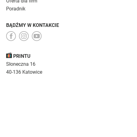
Oferta dla firm
Poradnik
BĄDŹMY W KONTAKCIE
PRINTU
Słoneczna 16
40-136 Katowice
Opinie
O nas
Nasza troska
Kariera
Regulamin
|
Polityka prywatności
|
Specyfikacja techniczna