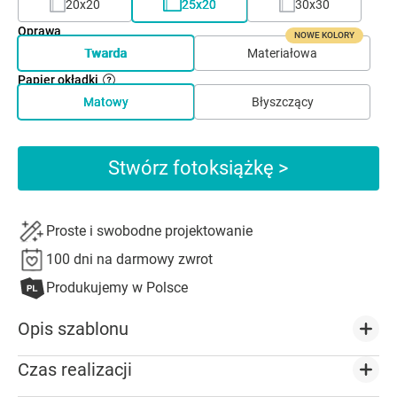
20x20
25x20
30x30
Oprawa
NOWE KOLORY
Twarda
Materiałowa
Papier okładki
Matowy
Błyszczący
Stwórz fotoksiążkę >
Proste i swobodne projektowanie
100 dni na darmowy zwrot
Produkujemy w Polsce
Opis szablonu
Czas realizacji