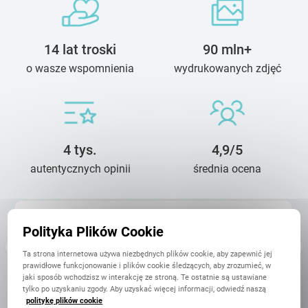
14 lat troski
90 mln+
o wasze wspomnienia
wydrukowanych zdjęć
4 tys.
4,9/5
autentycznych opinii
średnia ocena
Małgorzata
Polityka Plików Cookie
17 Listopada
Jestem bardzo zadowolona. Projektowanie fotoksiazki bylo
Ta strona internetowa używa niezbędnych plików cookie, aby zapewnić jej
ogromna przyjemnoscia. Bałam sie, ze nie dojdzie na czas, ale
prawidłowe funkcjonowanie i plików cookie śledzących, aby zrozumieć, w
wszystko sie dobrze ułożyło i książka dotarła. Polecam Printu.
jaki sposób wchodzisz w interakcję ze stroną. Te ostatnie są ustawiane
Super szablony ...
tylko po uzyskaniu zgody. Aby uzyskać więcej informacji, odwiedź naszą
politykę plików cookie