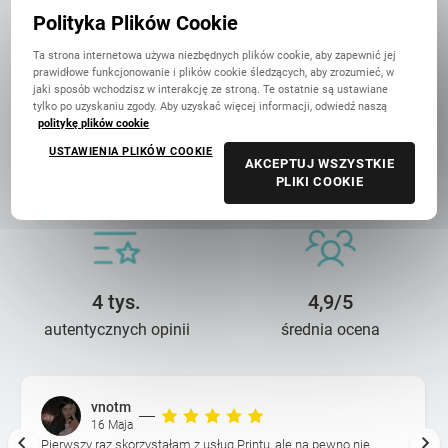
w Polsce
Polityka Plików Cookie
Ta strona internetowa używa niezbędnych plików cookie, aby zapewnić jej
prawidłowe funkcjonowanie i plików cookie śledzących, aby zrozumieć, w
jaki sposób wchodzisz w interakcję ze stroną. Te ostatnie są ustawiane
tylko po uzyskaniu zgody. Aby uzyskać więcej informacji, odwiedź naszą
politykę plików cookie
USTAWIENIA PLIKÓW COOKIE
14 lat troski
90 mln+
AKCEPTUJ WSZYSTKIE
PLIKI COOKIE
o wasze wspomnienia
wydrukowanych zdjęć
4 tys.
4,9/5
autentycznych opinii
średnia ocena
vnotm
16 Maja
Pierwszy raz skorzystałam z usług Printu, ale na pewno nie