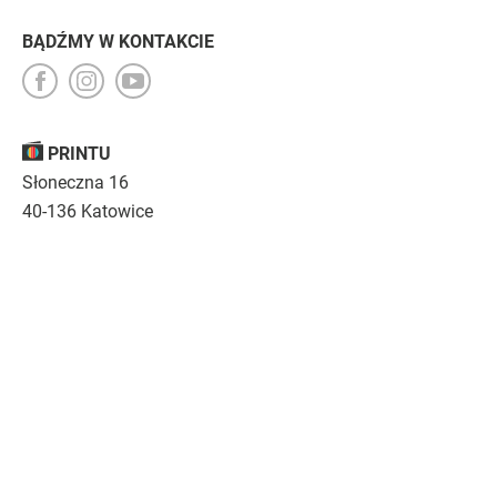
BĄDŹMY W KONTAKCIE
PRINTU
Słoneczna 16
40-136 Katowice
Opinie
O nas
Nasza troska
Kariera
Regulamin
|
Polityka prywatności
|
Specyfikacja techniczna
Drukujemy
emocje