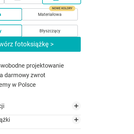
NOWE KOLORY
a
Materiałowa
y
Błyszczący
wórz fotoksiążkę >
 swobodne projektowanie
na darmowy zwrot
emy w Polsce
ji
ążki