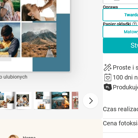
Oprawa
Tward
Papier okładki
Matow
St
Proste i
100 dni 
o ulubionych
Produkuj
Czas realizac
Cena fotoksi
Hanna