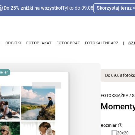
Do 25% zniżki na wszystko!
Tylko do 09.08
Skorzystaj teraz 
M
ODBITKI
FOTOPLAKAT
FOTOOBRAZ
FOTOKALENDARZ
SZ
eller
Do 09.08 fotoks
FOTOKSIĄŻKA
/
S
Momenty
Rozmiar
20x20