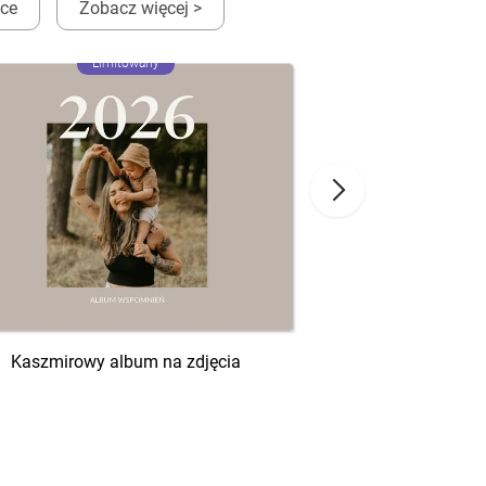
ęce
Zobacz więcej >
Limitowany
Lim
Kaszmirowy album na zdjęcia
Szałwiowy a