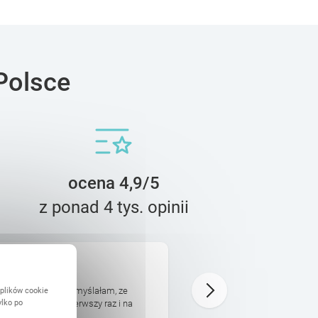
Polsce
ocena 4,9/5
z ponad 4 tys. opinii
Karolina
18 Lipca
 plików cookie
książki. nawet nie myślałam, ze
Robienie fotoksiążki jest ba
ylko po
ra. Zamawiał ją pierwszy raz i na
projektuje. Realizacja poszł
Przesyłka bardzo ładnie zap