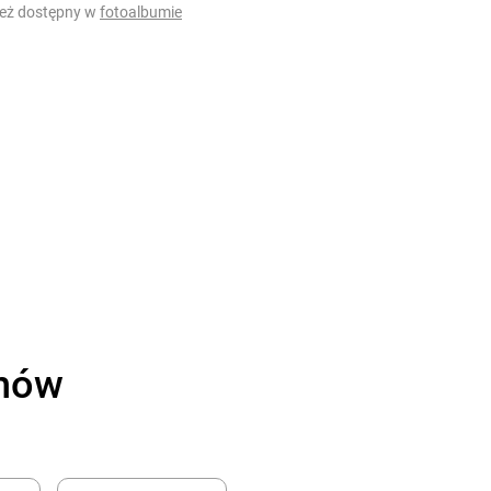
ież dostępny w
fotoalbumie
onów