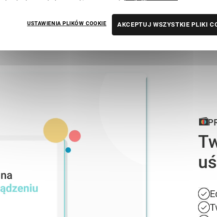
USTAWIENIA PLIKÓW COOKIE
AKCEPTUJ WSZYSTKIE PLIKI C
P
Tw
uś
E
T