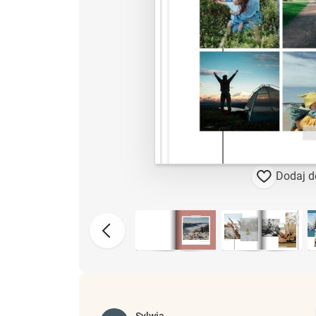
Dodaj d
Sylwia