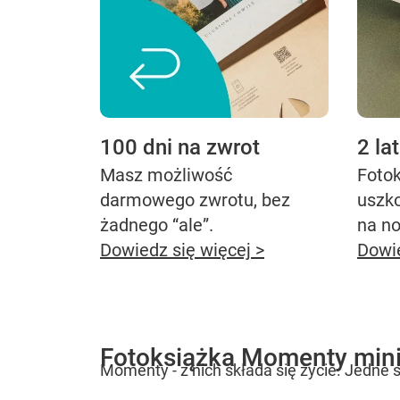
100 dni na zwrot
2 la
Masz możliwość
Fotok
darmowego zwrotu, bez
uszk
żadnego “ale”.
na n
Dowiedz się więcej >
Dowie
Fotoksiążka Momenty min
Momenty - z nich składa się życie. Jedne s