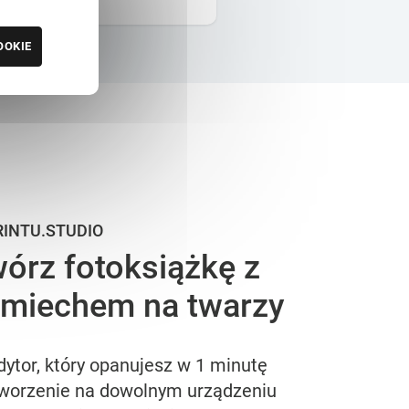
OOKIE
RINTU.STUDIO
órz fotoksiążkę z
miechem na twarzy
dytor, który opanujesz w 1 minutę
worzenie na dowolnym urządzeniu