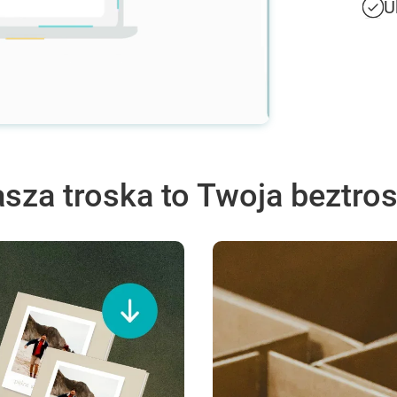
U
sza troska to Twoja beztro