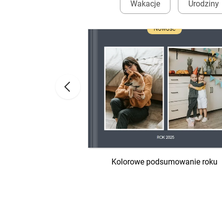
Wakacje
Urodziny
ść
Nowość
Kolorowe podsumowanie roku
lbum na zdjęcia