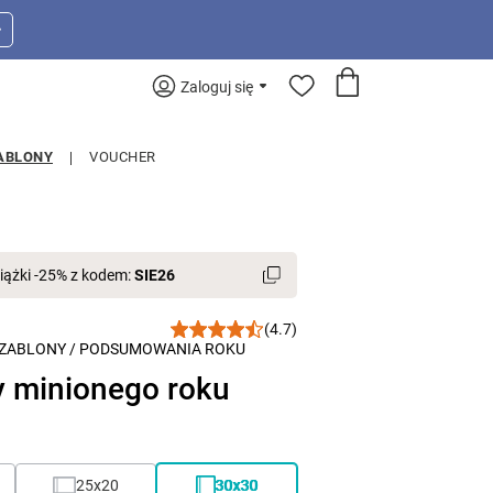
>
Zaloguj się
ABLONY
VOUCHER
iążki -25% z kodem:
SIE26
(4.7)
ZABLONY
/
PODSUMOWANIA ROKU
 minionego roku
25x20
30x30