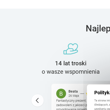
Najle
14 lat troski
o wasze wspomnienia
Beata
Polity
26 Maja
Ta strona in
ed świętami, dotarł jak
Fantastyczny prezent. I ja i osoba ob
śledzących, 
. Jakość super, papier
zadowoleni z jakosci produktu. Dodatko
uzyskaniu zg
ony zniżkowe na ...
przygotowania projektu ksiazki ze zdje