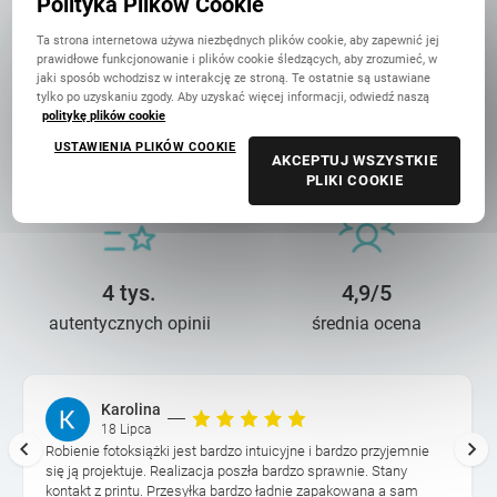
Polityka Plików Cookie
Ta strona internetowa używa niezbędnych plików cookie, aby zapewnić jej
prawidłowe funkcjonowanie i plików cookie śledzących, aby zrozumieć, w
jaki sposób wchodzisz w interakcję ze stroną. Te ostatnie są ustawiane
tylko po uzyskaniu zgody. Aby uzyskać więcej informacji, odwiedź naszą
politykę plików cookie
14 lat troski
90 mln+
USTAWIENIA PLIKÓW COOKIE
o wasze wspomnienia
wydrukowanych zdjęć
AKCEPTUJ WSZYSTKIE
PLIKI COOKIE
4 tys.
4,9/5
autentycznych opinii
średnia ocena
Karolina
18 Lipca
Robienie fotoksiążki jest bardzo intuicyjne i bardzo przyjemnie
się ją projektuje. Realizacja poszła bardzo sprawnie. Stany
kontakt z printu. Przesyłka bardzo ładnie zapakowana a sam