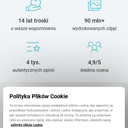
14 lat troski
90 mln+
o wasze wspomnienia
wydrukowanych zdjęć
4 tys.
4,9/5
autentycznych opinii
średnia ocena
Kajetan
Polityka Plików Cookie
29 Grudnia
Ekipa zrobiła genialny fotoalbum na 4 dni przed świętami, dotarł
Ta strona internetowa używa niezbędnych plików cookie, aby zapewnić jej
jak obiecywali na czas i był prezent pod choinkę. Jakość super,
prawidłowe funkcjonowanie i plików cookie śledzących, aby zrozumieć, w
papier wypas, okładka przyjemna, do tego jeszcze bony zniżkowe
jaki sposób wchodzisz w interakcję ze stroną. Te ostatnie są ustawiane
na ...
tylko po uzyskaniu zgody. Aby uzyskać więcej informacji, odwiedź naszą
politykę plików cookie