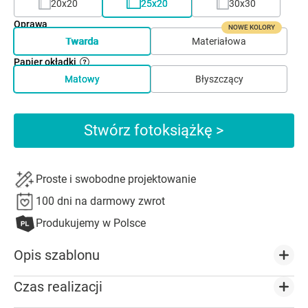
20x20
25x20
30x30
Oprawa
NOWE KOLORY
Twarda
Materiałowa
Papier okładki
Matowy
Błyszczący
Stwórz fotoksiążkę >
Proste i swobodne projektowanie
100 dni na darmowy zwrot
Produkujemy w Polsce
Opis szablonu
Czas realizacji