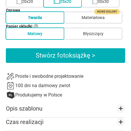
20x20
25x20
30x30
Oprawa
NOWE KOLORY
Twarda
Materiałowa
Papier okładki
Matowy
Błyszczący
Stwórz fotoksiążkę >
Proste i swobodne projektowanie
100 dni na darmowy zwrot
Produkujemy w Polsce
Opis szablonu
Czas realizacji