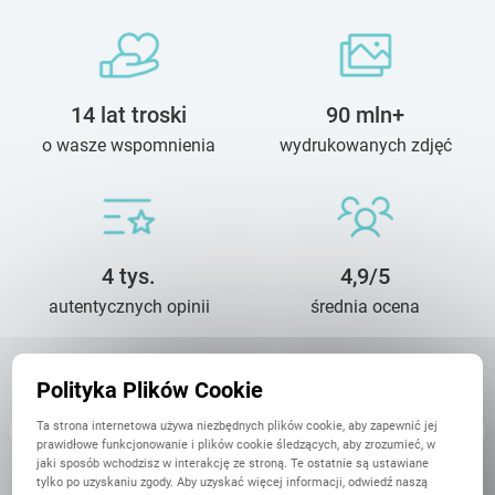
14 lat troski
90 mln+
o wasze wspomnienia
wydrukowanych zdjęć
4 tys.
4,9/5
autentycznych opinii
średnia ocena
Polityka Plików Cookie
Małgorzata
17 Listopada
Ta strona internetowa używa niezbędnych plików cookie, aby zapewnić jej
Jestem bardzo zadowolona. Projektowanie fotoksiazki bylo
prawidłowe funkcjonowanie i plików cookie śledzących, aby zrozumieć, w
ogromna przyjemnoscia. Bałam sie, ze nie dojdzie na czas, ale
jaki sposób wchodzisz w interakcję ze stroną. Te ostatnie są ustawiane
wszystko sie dobrze ułożyło i książka dotarła. Polecam Printu.
tylko po uzyskaniu zgody. Aby uzyskać więcej informacji, odwiedź naszą
Super szablony ...