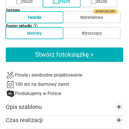
20x20
25x20
30x30
Oprawa
NOWE KOLORY
Twarda
Materiałowa
Papier okładki
Matowy
Błyszczący
Stwórz fotoksiążkę >
Proste i swobodne projektowanie
100 dni na darmowy zwrot
Produkujemy w Polsce
Opis szablonu
Czas realizacji