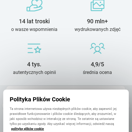
14 lat troski
90 mln+
o wasze wspomnienia
wydrukowanych zdjęć
4 tys.
4,9/5
autentycznych opinii
średnia ocena
Barbara
Polityka Plików Cookie
11 Kwietnia
Jestem bardzo zadowolona z fotoksiążki. nawet nie myślałam,
Ta strona internetowa używa niezbędnych plików cookie, aby zapewnić jej
ze jakość produktu może być tak dobra. Zamawiał ją pierwszy
prawidłowe funkcjonowanie i plików cookie śledzących, aby zrozumieć, w
raz i na pewno nie ostatni.
jaki sposób wchodzisz w interakcję ze stroną. Te ostatnie są ustawiane
tylko po uzyskaniu zgody. Aby uzyskać więcej informacji, odwiedź naszą
politykę plików cookie